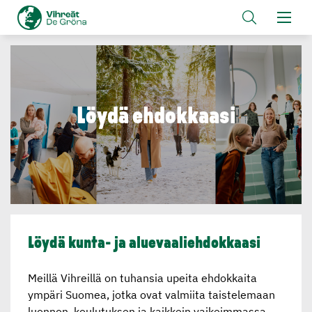
Löydä ehdokkaasi
Löydä kunta- ja aluevaa­lieh­dok­kaasi
Meillä Vihreillä on tuhansia upeita ehdokkaita
ympäri Suomea, jotka ovat valmiita taistelemaan
luonnon, koulutuksen ja kaikkein vaikeimmassa