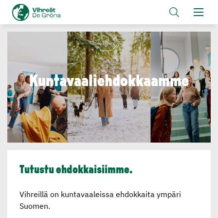
Kuntavaa­lieh­dok­kaamme
Tutustu ehdokkai­siimme.
Vihreillä on kuntavaaleissa ehdokkaita ympäri
Suomen.