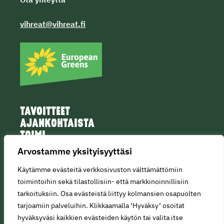
vihreat@vihreat.fi
TAVOITTEET
AJANKOHTAISTA
TOIMI
IHMISET
Arvostamme yksityisyyttäsi
Käytämme evästeitä verkkosivuston välttämättömiin
toimintoihin sekä tilastollisiin- että markkinoinnillisiin
tarkoituksiin. Osa evästeistä liittyy kolmansien osapuolten
tarjoamiin palveluihin. Klikkaamalla ‘Hyväksy’ osoitat
© Copyright 2025 • All rights reserved.
hyväksyväsi kaikkien evästeiden käytön tai valita itse
Tietosuojaseloste