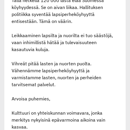
Tällä hetkellä 120 000 lasta elää Suomessa
köyhyydessä. Se on aivan liikaa. Hallituksen
politiikka syventää lapsiperheköyhyyttä
entisestään. Tämä on väärin.
Leikkaaminen lapsilta ja nuorilta ei tuo säästöjä,
vaan inhimillistä hätää ja tulevaisuuteen
kasautuvia kuluja.
Vihreät pitää lasten ja nuorten puolta.
Vähennämme lapsiperheköyhyyttä ja
varmistamme lasten, nuorten ja perheiden
tarvitsemat palvelut.
Arvoisa puhemies,
Kulttuuri on yhteiskunnan voimavara, jonka
merkitys nykyisinä epävarmoina aikoina vain
kasvaa.