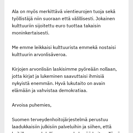
Ala on myös merkittävä vientieurojen tuoja sekä
työllistäjä niin suoraan että välillisesti. Jokainen
kulttuuriin sijoitettu euro tuottaa takaisin
moninkertaisesti.
Me emme leikkaisi kulttuurista emmekä nostaisi
kulttuurin arvonlisäveroa.
Kirjojen arvonlisän laskisimme pyöreään nollaan,
jotta kirjat ja lukeminen saavuttaisi ihmisiä
nykyistä enemmän. Hyvä lukutaito on avain
elämään ja vahvistaa demokratiaa.
Arvoisa puhemies,
Suomen terveydenhoitojärjestelmä perustuu
laadukkaisiin julkisiin palveluihin ja siihen, että