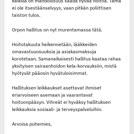
kaikilla on mahdollisuus saada hyvää hoitoa. Tämä
ei ole itsestäänselvyys, vaan pitkän poliittisen
taiston tulos.
Orpon hallitus on nyt murentamassa tätä.
Hoitotakuuta heikennetään, lääkkeiden
omavastuuosuuksia ja asiakasmaksuja
korotetaan. Samanaikaisesti hallitus kaataa rahaa
yksityisen sairaanhoidon kela-korvauksiin, mistä
hyötyvät pääosin hyvätuloisimmat.
Hallituksen leikkaukset asettavat ihmiset
eriarvoiseen asemaan ja vaarantavat
hoitoonpääsyn. Vihreät ei hyväksy hallituksen
leikkauksia sosiaali- ja terveyspalveluihin.
Arvoisa puhemies,