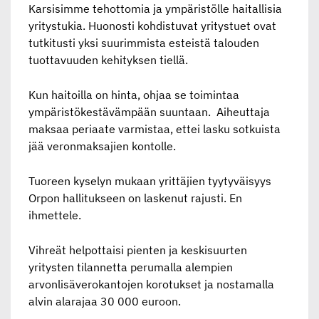
Karsisimme tehottomia ja ympäristölle haitallisia
yritystukia. Huonosti kohdistuvat yritystuet ovat
tutkitusti yksi suurimmista esteistä talouden
tuottavuuden kehityksen tiellä.
Kun haitoilla on hinta, ohjaa se toimintaa
ympäristökestävämpään suuntaan. Aiheuttaja
maksaa periaate varmistaa, ettei lasku sotkuista
jää veronmaksajien kontolle.
Tuoreen kyselyn mukaan yrittäjien tyytyväisyys
Orpon hallitukseen on laskenut rajusti. En
ihmettele.
Vihreät helpottaisi pienten ja keskisuurten
yritysten tilannetta perumalla alempien
arvonlisäverokantojen korotukset ja nostamalla
alvin alarajaa 30 000 euroon.