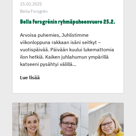
25.02.2025
Bella Forsgrén
Bella Forsgrénin ryhmäpu­heen­vuoro 25.2.
Arvoisa puhemies, Juhlistimme
viikonloppuna rakkaan isäni seitkyt –
vuotispäivää. Päivään kuului lukemattomia
ilon hetkiä. Kaiken juhlahumun ympärillä
katseeni pysähtyi välillä...
Lue lisää
Blogit