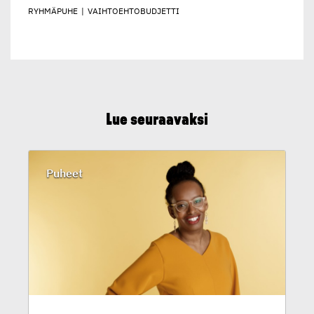
RYHMÄPUHE
|
VAIHTOEHTOBUDJETTI
Lue seuraavaksi
Puheet