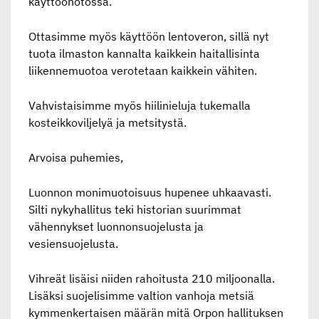
käyttöönotossa.
Ottasimme myös käyttöön lentoveron, sillä nyt
tuota ilmaston kannalta kaikkein haitallisinta
liikennemuotoa verotetaan kaikkein vähiten.
Vahvistaisimme myös hiilinieluja tukemalla
kosteikkoviljelyä ja metsitystä.
Arvoisa puhemies,
Luonnon monimuotoisuus hupenee uhkaavasti.
Silti nykyhallitus teki historian suurimmat
vähennykset luonnonsuojelusta ja
vesiensuojelusta.
Vihreät lisäisi niiden rahoitusta 210 miljoonalla.
Lisäksi suojelisimme valtion vanhoja metsiä
kymmenkertaisen määrän mitä Orpon hallituksen