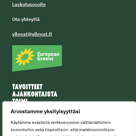
Laskutusosoite
Ota yhteyttä
vihreat@vihreat.fi
TAVOITTEET
AJANKOHTAISTA
TOIMI
IHMISET
Arvostamme yksityisyyttäsi
Käytämme evästeitä verkkosivuston välttämättömiin
toimintoihin sekä tilastollisiin- että markkinoinnillisiin