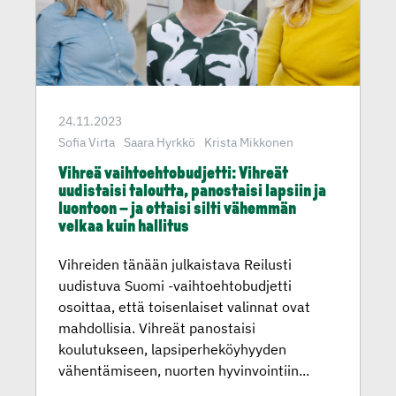
24.11.2023
Sofia Virta
Saara Hyrkkö
Krista Mikkonen
Vihreä vaihtoeh­to­bud­jetti: Vihreät
uudistaisi taloutta, panostaisi lapsiin ja
luontoon – ja ottaisi silti vähemmän
velkaa kuin hallitus
Vihreiden tänään julkaistava Reilusti
uudistuva Suomi -vaihtoehtobudjetti
osoittaa, että toisenlaiset valinnat ovat
mahdollisia. Vihreät panostaisi
koulutukseen, lapsiperheköyhyyden
vähentämiseen, nuorten hyvinvointiin...