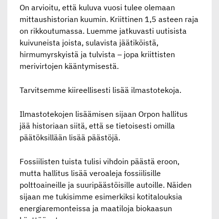
On arvioitu, että kuluva vuosi tulee olemaan
mittaushistorian kuumin. Kriittinen 1,5 asteen raja
on rikkoutumassa. Luemme jatkuvasti uutisista
kuivuneista joista, sulavista jäätiköistä,
hirmumyrskyistä ja tulvista – jopa kriittisten
merivirtojen kääntymisestä.
Tarvitsemme kiireellisesti lisää ilmastotekoja.
Ilmastotekojen lisäämisen sijaan Orpon hallitus
jää historiaan siitä, että se tietoisesti omilla
päätöksillään lisää päästöjä.
Fossiilisten tuista tulisi vihdoin päästä eroon,
mutta hallitus lisää veroaleja fossiilisille
polttoaineille ja suuripäästöisille autoille. Näiden
sijaan me tukisimme esimerkiksi kotitalouksia
energiaremonteissa ja maatiloja biokaasun