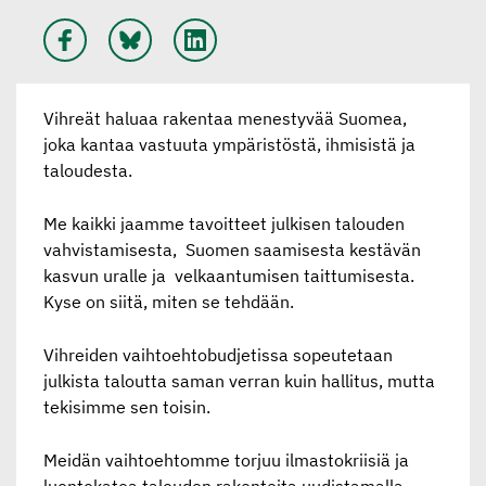
Vihreät haluaa rakentaa menestyvää Suomea,
joka kantaa vastuuta ympäristöstä, ihmisistä ja
taloudesta.
Me kaikki jaamme tavoitteet julkisen talouden
vahvistamisesta, Suomen saamisesta kestävän
kasvun uralle ja velkaantumisen taittumisesta.
Kyse on siitä, miten se tehdään.
Vihreiden vaihtoehtobudjetissa sopeutetaan
julkista taloutta saman verran kuin hallitus, mutta
tekisimme sen toisin.
Meidän vaihtoehtomme
torjuu ilmastokriisiä ja
luontokatoa talouden rakenteita uudistamalla,