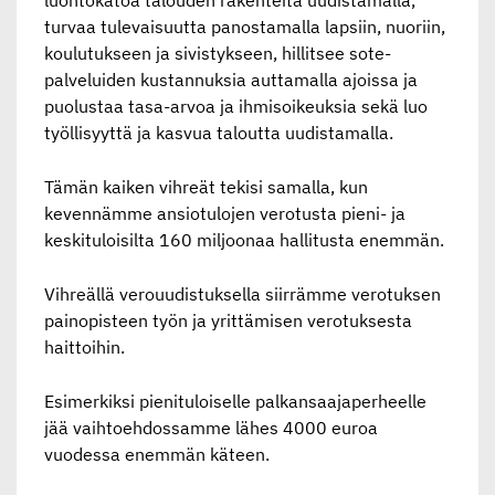
turvaa tulevaisuutta panostamalla lapsiin, nuoriin,
koulutukseen ja sivistykseen,
hillitsee sote-
palveluiden kustannuksia auttamalla ajoissa
ja
puolustaa tasa-arvoa ja ihmisoikeuksia
sekä luo
työllisyyttä ja kasvua taloutta uudistamalla.
Tämän kaiken vihreät tekisi samalla, kun
kevennämme ansiotulojen verotusta pieni- ja
keskituloisilta 160 miljoonaa hallitusta enemmän.
Vihreällä verouudistuksella siirrämme verotuksen
painopisteen työn ja yrittämisen verotuksesta
haittoihin.
Esimerkiksi pienituloiselle palkansaajaperheelle
jää vaihtoehdossamme lähes 4000 euroa
vuodessa enemmän käteen.