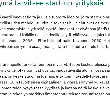
tymä tarvitsee start-up-yri­tyksiä
 vaatii innovaatioita ja uusia tuoreita ideoita, joita start-up-y
eollisuuden mahdollisuudet ja tekniset hiilinielut ovat esimerk
vaa osaamista ja yritteliäisyyttä. Innovaatiot eivät saa jäädä 
eutraalisti kaikille uusille ideoille ja yritteliäisyydelle, joka 
iutta vuonna 2035 ja EU:n hiilineutraaliutta vuonna 2050. Meil
ihreän siirtymän osaajamaa, ja tätä tilaisuutta ei tule hukata
tart-upeille tärkeitä teemoja myös EU-tason keskusteluissa 
rityksille jotka toimivat uusilla, innovatiivisilla aloilla, jossa s
daan, on keskeistä onnistua niin, että toimintaedellytykset ja 
sa. EU:n tavoitteissa digitaalinen ja vihreä siirtymä kulkevat
uomen tulee pysyä tässä kyydissä ja katsoa näitä keskeisiä ka
Datan ja tekoälyn merkitys ilmastonmuutoksen torjumisessa on