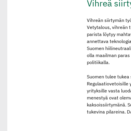
Vihreä siir
Vihreän siirtymän työ
Vetytalous, vihreän t
parista löytyy mahta
annettava teknologian
Suomen hiilineutraal
olla maailman paras v
politiikalla.
Suomen tulee tukea s
Regulaatiovetoisille y
yrityksille vasta luo
menestyä ovat olemas
kaksoissiirtymänä. S
tukevina pilareina. 