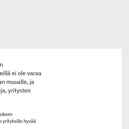
en
illä ei ole varaa
n muualle, ja
a, yritysten
ituksen
 yrityksille hyvää