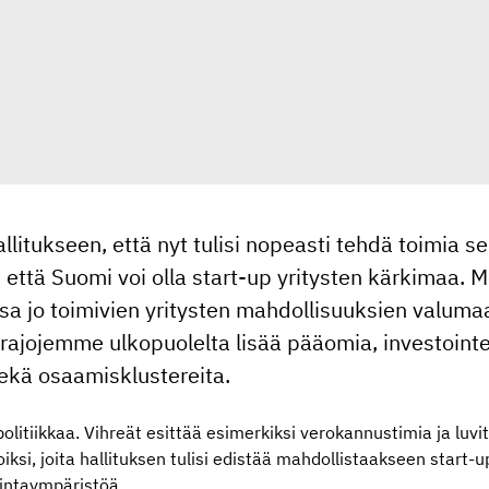
llitukseen, että nyt tulisi nopeasti tehdä toimia s
että Suomi voi olla start-up yritysten kärkimaa. Me
 jo toimivien yritysten mahdollisuuksien valumaa
ajojemme ulkopuolelta lisää pääomia, investointej
ekä osaamisklustereita.
politiikkaa. Vihreät esittää esimerkiksi verokannustimia ja luv
iksi, joita hallituksen tulisi edistää mahdollistaakseen start-up
intaympäristöä.