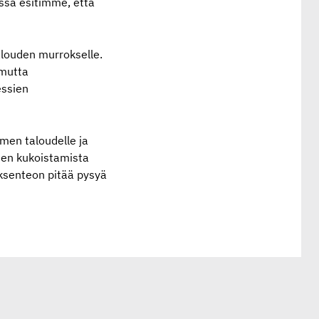
issa esitimme, että
talouden murrokselle.
 mutta
essien
omen taloudelle ja
sten kukoistamista
ksenteon pitää pysyä