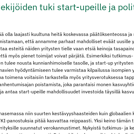
­ki­jöiden tuki start-upeille ja polit
ää olla laajasti kuultuna heitä koskevassa päätöksenteossa ja
mistamaan, että annamme parhaat mahdolliset eväät uusille yri
taa esteitä näiden yritysten tielle vaan etsiä keinoja tasapain
 että myös pienet toimijat voivat pärjätä. Esimerkiksi tutkimus-
n tulee nousta kunnianhimoiselle tasolle, ja start-up yrityste
anavien hyödyntämiseen tulee varmistaa kilpailussa isompien y
a toimena voitaisiin tarkastella myös yritysverotuksessa tap
nhentumisajan poistamista, joka parantaisi monen kasvuyhti
ja antaa start-upeille mahdollisuudet investoida täysillä kasv
nasemassa niin suurten kestävyyshaasteiden kuin globaalien k
TKI-panostuksia pitää kasvattaa reippaasti. Yksi keino tämän 
rityksille suunnatut verokannustimet. Nykyistä tutkimus- ja 