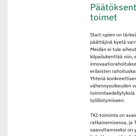
Päätöksen­te
toimet
Start-upien on tärke
päättäjinä kyetä var
Meidän ei tule aiheut
kilpailukenttää niin,
innovaatiorahoitukse
erilaisten rahoitusk
Yhtenä konkreettisen
vähennysoikeuden va
toimintaedellytyksiä 
työllistymiseen.
TKI-toiminta on avai
ratkaisemisessa, ja 
saavuttamiseksi on y