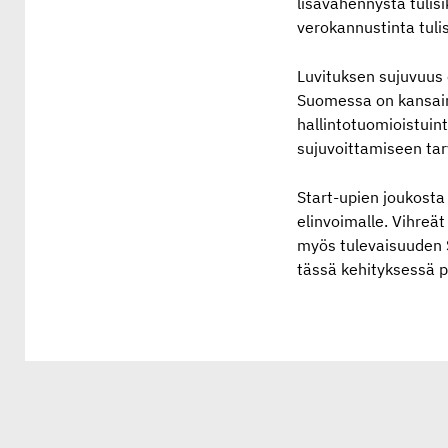
lisävähennystä tulis
verokannustinta tulis
Luvituksen sujuvuus o
Suomessa on kansainv
hallintotuomioistuin
sujuvoittamiseen tarv
Start-upien joukosta
elinvoimalle. Vihreät
myös tulevaisuuden 
tässä kehityksessä 