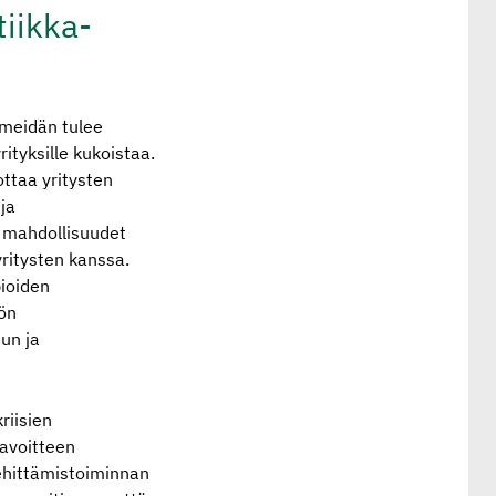
iik­ka­
 meidän tulee
tyksille kukoistaa.
ottaa yritysten
 ja
n mahdollisuudet
ritysten kanssa.
pioiden
ön
uun ja
riisien
tavoitteen
kehittämistoiminnan