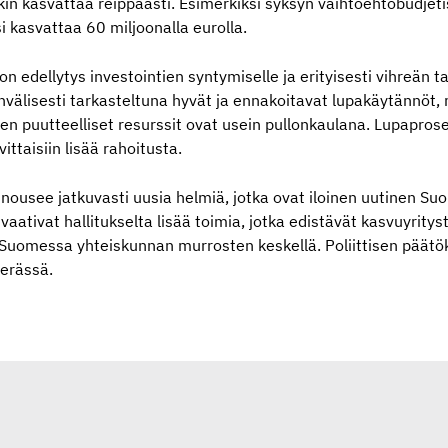
ikin kasvattaa reippaasti. Esimerkiksi syksyn vaihtoehtobudjet
i kasvattaa 60 miljoonalla eurolla.
n edellytys investointien syntymiselle ja erityisesti vihreän 
älisesti tarkasteltuna hyvät ja ennakoitavat lupakäytännöt,
ten puutteelliset resurssit ovat usein pullonkaulana. Lupapros
ittaisiin lisää rahoitusta.
 nousee jatkuvasti uusia helmiä, jotka ovat iloinen uutinen Su
 vaativat hallitukselta lisää toimia, jotka edistävät kasvuyrity
Suomessa yhteiskunnan murrosten keskellä. Poliittisen päätö
perässä.