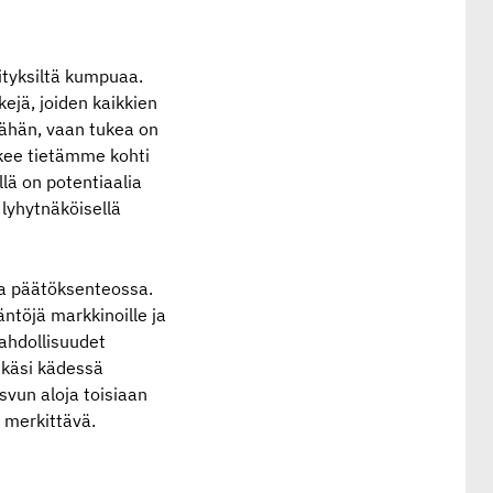
rityksiltä kumpuaa.
kejä, joiden kaikkien
tähän, vaan tukea on
tukee tietämme kohti
lä on potentiaalia
 lyhytnäköisellä
ja päätöksenteossa.
ääntöjä markkinoille ja
mahdollisuudet
 käsi kädessä
svun aloja toisiaan
 merkittävä.