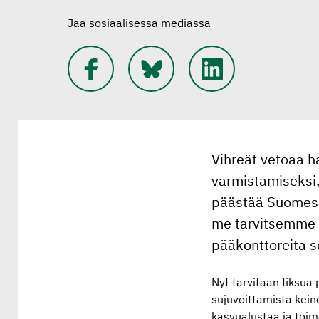
Jaa sosiaalisessa mediassa
Vihreät vetoaa ha
varmistamiseksi, 
päästää Suomessa
me tarvitsemme r
pääkonttoreita s
Nyt tarvitaan fiksua 
sujuvoittamista keino
kasvualustaa ja toim