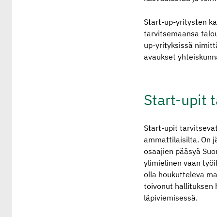
Start-up-yritysten k
tarvitsemaansa talou
up-yrityksissä nimit
avaukset yhteiskun
Start-upit t
Start-upit tarvitseva
ammattilaisilta. On j
osaajien pääsyä Suom
ylimielinen vaan työ
olla houkutteleva ma
toivonut hallituksen
läpiviemisessä.