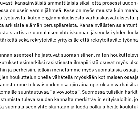
vasti kansainvälisiä ammattilaisia siksi, että prosessi uude
ssa on usein varsin jähmeä. Kyse on myös muusta kuin maah
a työluvista, kuten englanninkielisestä varhaiskasvatuksesta, p
a arkisista elämän peruspilareista. Kansainvälisten asiantunt
asta startista suomalaisen yhteiskunnan jäseneksi yhden luuk
ärkeää sekä rekrytoiville yrityksille että rekrytoitaville työnhan
kunnan asenteet heijastuvat suoraan siihen, miten houkuttel
kutukset esimerkiksi rasistisesta ilmapiiristä osuvat myös ul
ihin ja perheisiin, jolloin menetämme myös suomalaisia osaaj
jien houkuttelun ohella vähätellä myöskään kotimaisen osaaj
panostamme tulevaisuuden osaajiin aina opetuksen varhaisilta 
omaille suuntautuvaa “aivovuotoa”. Suomessa tulisikin harki
istumista tulevaisuuden kannalta merkittäviin erityisaloihin, 
oita suomalaiseen yhteiskuntaan ja luoda polkuja heille koulu