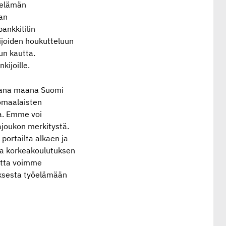
n elämän
an
ankkitilin
ijoiden houkutteluun
un kautta.
kijoille.
evana maana Suomi
komaalaisten
ia. Emme voi
ajoukon merkitystä.
portailta alkaen ja
ta korkeakoulutuksen
jotta voimme
tuksesta työelämään