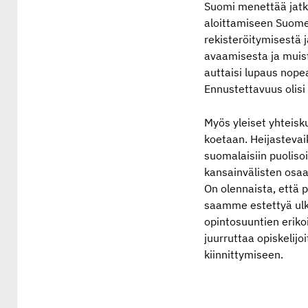
Suomi menettää jatku
aloittamiseen Suome
rekisteröitymisestä j
avaamisesta ja muist
auttaisi lupaus nope
Ennustettavuus olisi t
Myös yleiset yhteis
koetaan. Heijastevai
suomalaisiin puoliso
kansainvälisten osaa
On olennaista, että 
saamme estettyä ulk
opintosuuntien eriko
juurruttaa opiskelij
kiinnittymiseen.