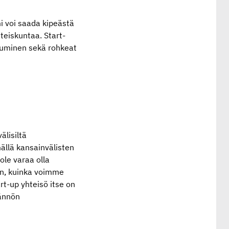
i voi saada kipeästä
teiskuntaa. Start-
stuminen sekä rohkeat
älisiltä
mällä kansainvälisten
ole varaa olla
hen, kuinka voimme
rt-up yhteisö itse on
dännön