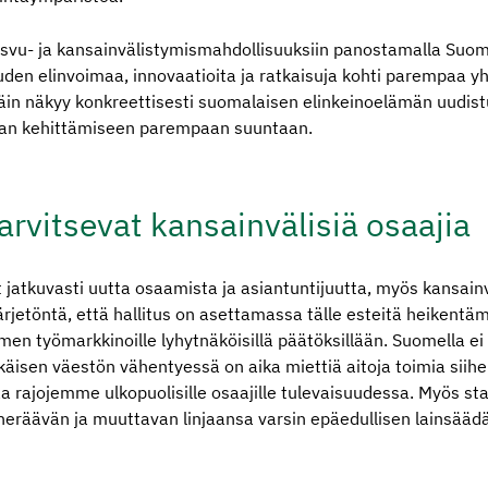
asvu- ja kansainvälistymismahdollisuuksiin panostamalla Suom
den elinvoimaa, innovaatioita ja ratkaisuja kohti parempaa yh
täin näkyy konkreettisesti suomalaisen elinkeinoelämän uudi
nan kehittämiseen parempaan suuntaan.
arvitsevat kansain­vä­lisiä osaajia
t jatkuvasti uutta osaamista ja asiantuntijuutta, myös kansainv
ärjetöntä, että hallitus on asettamassa tälle esteitä heikentä
en työmarkkinoille lyhytnäköisillä päätöksillään. Suomella ei 
ikäisen väestön vähentyessä on aika miettiä aitoja toimia sii
a rajojemme ulkopuolisille osaajille tulevaisuudessa. Myös sta
 heräävän ja muuttavan linjaansa varsin epäedullisen lainsää