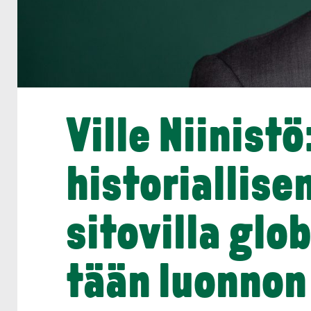
Ville Niinist
historial­lisen
sitovilla glo
tään luonnon