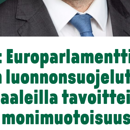
ö: Europar­la­ment
 luonnon­suo­je­lu­
baaleilla tavoitte
 monimuo­toi­suus