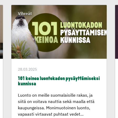
Vihreät
28.03.2025
101 keinoa luontokadon pysäyttä­mi­seksi
kunnissa
Luonto on meille suomalaisille rakas, ja
siitä on voitava nauttia sekä maalla että
kaupungeissa. Monimuotoinen luonto,
vapaasti virtaavat puhtaat vedet...