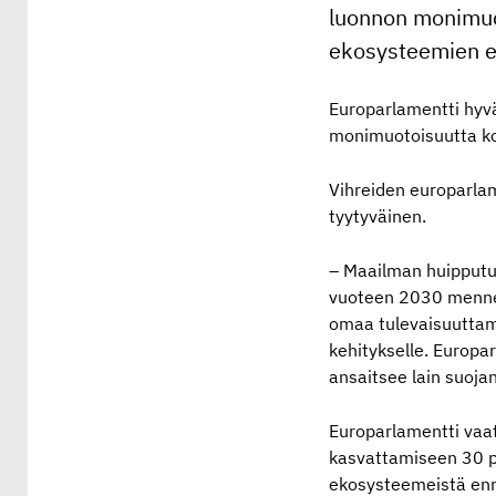
luonnon monimuo
ekosysteemien e
Europarlamentti hyvä
monimuotoisuutta ko
Vihreiden europarla
tyytyväinen.
– Maailman huipputut
vuoteen 2030 mennes
omaa tulevaisuuttam
kehitykselle. Europa
ansaitsee lain suojan,
Europarlamentti vaat
kasvattamiseen 30 p
ekosysteemeistä enna