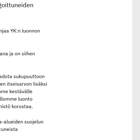
goittuneiden
injaa YK:n luonnon
ana ja on siihen
 kadota sukupuuttoon
 itseisarvon lisäksi
mme kestävälle
pallomme luonto
inistö korostaa.
a-alueiden suojelun
tuneista