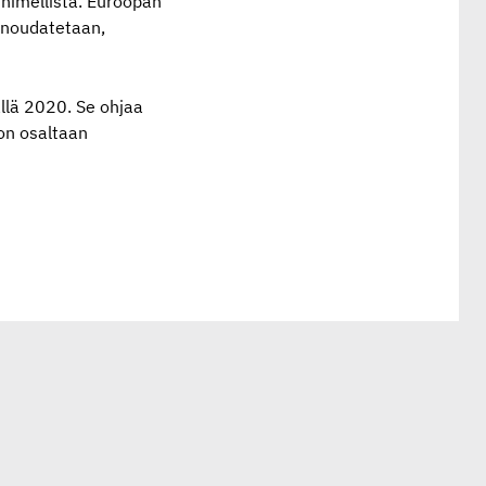
n nimellistä. Euroopan
 noudatetaan,
llä 2020. Se ohjaa
on osaltaan