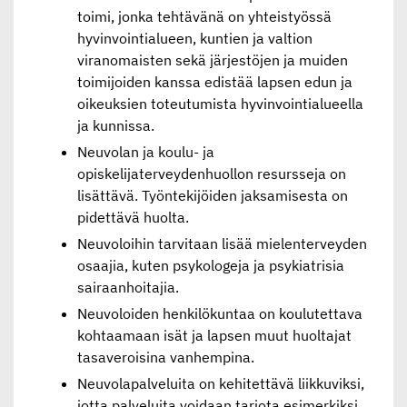
toimi, jonka tehtävänä on yhteistyössä
hyvinvointialueen, kuntien ja valtion
viranomaisten sekä järjestöjen ja muiden
toimijoiden kanssa edistää lapsen edun ja
oikeuksien toteutumista hyvinvointialueella
ja kunnissa.
Neuvolan ja koulu- ja
opiskelijaterveydenhuollon resursseja on
lisättävä. Työntekijöiden jaksamisesta on
pidettävä huolta.
Neuvoloihin tarvitaan lisää mielenterveyden
osaajia, kuten psykologeja ja psykiatrisia
sairaanhoitajia.
Neuvoloiden henkilökuntaa on koulutettava
kohtaamaan isät ja lapsen muut huoltajat
tasaveroisina vanhempina.
Neuvolapalveluita on kehitettävä liikkuviksi,
jotta palveluita voidaan tarjota esimerkiksi