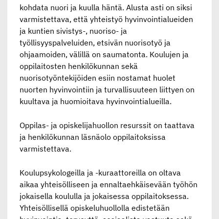
kohdata nuori ja kuulla häntä. Alusta asti on siksi
varmistettava, että yhteistyö hyvinvointialueiden
ja kuntien sivistys-, nuoriso- ja
työllisyyspalveluiden, etsivän nuorisotyö ja
ohjaamoiden, välillä on saumatonta. Koulujen ja
oppilaitosten henkilökunnan sekä
nuorisotyöntekijöiden esiin nostamat huolet
nuorten hyvinvointiin ja turvallisuuteen liittyen on
kuultava ja huomioitava hyvinvointialueilla.
Oppilas- ja opiskelijahuollon resurssit on taattava
ja henkilökunnan läsnäolo oppilaitoksissa
varmistettava.
Koulupsykologeilla ja -kuraattoreilla on oltava
aikaa yhteisölliseen ja ennaltaehkäisevään työhön
jokaisella koululla ja jokaisessa oppilaitoksessa.
Yhteisöllisellä opiskeluhuollolla edistetään