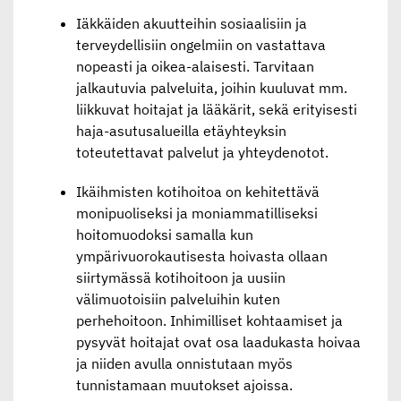
Iäkkäiden akuutteihin sosiaalisiin ja
terveydellisiin ongelmiin on vastattava
nopeasti ja oikea-alaisesti. Tarvitaan
jalkautuvia palveluita, joihin kuuluvat mm.
liikkuvat hoitajat ja lääkärit, sekä erityisesti
haja-asutusalueilla etäyhteyksin
toteutettavat palvelut ja yhteydenotot.
Ikäihmisten kotihoitoa on kehitettävä
monipuoliseksi ja moniammatilliseksi
hoitomuodoksi samalla kun
ympärivuorokautisesta hoivasta ollaan
siirtymässä kotihoitoon ja uusiin
välimuotoisiin palveluihin kuten
perhehoitoon. Inhimilliset kohtaamiset ja
pysyvät hoitajat ovat osa laadukasta hoivaa
ja niiden avulla onnistutaan myös
tunnistamaan muutokset ajoissa.