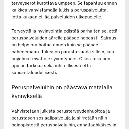
terveyserot kurottava umpeen. Se tapahtuu ennen
kaikkea vahvistamalla julkisia peruspalveluita,
jotta kukaan ei jää palveluiden ulkopuolelle.
Terveyttä ja hyvinvointia edistää parhaiten se, että
peruspalveluiden äärelle pääsee nopeasti. Sairaus
on helpointa hoitaa ennen kuin se pääsee
pahenemaan. Tukea on parasta saada silloin, kun
ongelmat eivät ole syventyneet. Oikea-aikainen
apu on tärkeää sekä inhimillisesti että
kansantaloudellisesti.
Peruspalveluihin on päästävä matalalla
kynnyksellä
Vahvistetaan julkista perusterveydenhuoltoa ja
perustason sosiaalipalveluja ja siirretään näin
painopistettä peruspalveluihin, ennaltaehkäiseviin