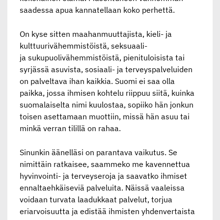
saadessa apua
kannatellaan koko perhettä.
On kyse sitten maahanmuuttajista, kieli- ja
kulttuurivähemmistöistä, seksuaali-
ja
sukupuolivähemmistöistä, pienituloisista tai
syrjässä asuvista, sosiaali- ja terveyspalveluiden
on palveltava ihan kaikkia. Suomi ei saa olla
paikka, jossa ihmisen kohtelu riippuu siitä,
kuinka
suomalaiselta nimi kuulostaa, sopiiko hän jonkun
toisen asettamaan muottiin, missä
hän asuu tai
minkä verran tilillä on rahaa.
Sinunkin äänelläsi on parantava vaikutus. Se
nimittäin ratkaisee, saammeko me
kavennettua
hyvinvointi- ja terveyseroja ja saavatko ihmiset
ennaltaehkäiseviä palveluita.
Näissä vaaleissa
voidaan turvata laadukkaat palvelut, torjua
eriarvoisuutta ja edistää
ihmisten yhdenvertaista