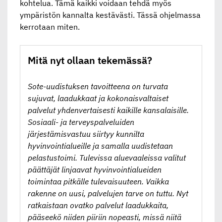
kohtelua. Tämä kaikki voidaan tehdä myös
ympäristön kannalta
kestävästi. Tässä ohjelmassa
kerrotaan miten.
Mitä nyt ollaan tekemässä?
Sote-uudistuksen tavoitteena on turvata
sujuvat, laadukkaat ja kokonaisvaltaiset
palvelut yhdenvertaisesti kaikille kansalaisille.
Sosiaali- ja terveyspalveluiden
järjestämisvastuu siirtyy kunnilta
hyvinvointialueille ja samalla uudistetaan
pelastustoimi. Tulevissa aluevaaleissa valitut
päättäjät linjaavat hyvinvointialueiden
toimintaa pitkälle tulevaisuuteen. Vaikka
rakenne on uusi, palvelujen tarve on tuttu. Nyt
ratkaistaan ovatko palvelut laadukkaita,
pääseekö niiden piiriin nopeasti, missä niitä