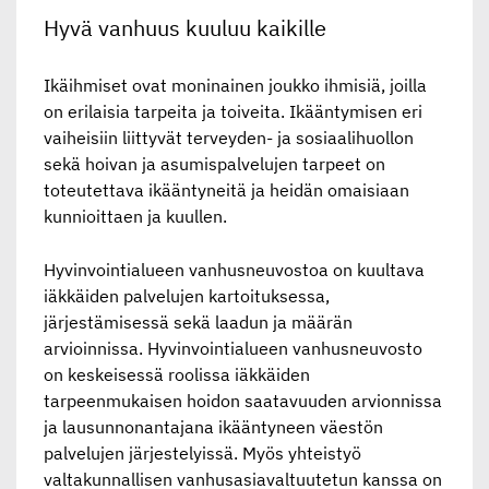
Hyvä vanhuus kuuluu kaikille
Ikäihmiset ovat moninainen joukko ihmisiä, joilla
on erilaisia tarpeita ja toiveita. Ikääntymisen eri
vaiheisiin liittyvät terveyden- ja sosiaalihuollon
sekä hoivan ja asumispalvelujen tarpeet on
toteutettava ikääntyneitä ja heidän omaisiaan
kunnioittaen ja kuullen.
Hyvinvointialueen vanhusneuvostoa on kuultava
iäkkäiden palvelujen kartoituksessa,
järjestämisessä sekä laadun ja määrän
arvioinnissa. Hyvinvointialueen vanhusneuvosto
on keskeisessä roolissa iäkkäiden
tarpeenmukaisen hoidon saatavuuden arvionnissa
ja lausunnonantajana ikääntyneen väestön
palvelujen järjestelyissä. Myös yhteistyö
valtakunnallisen vanhusasiavaltuutetun kanssa on