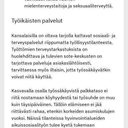
mielenterveystaitoja ja seksuaaliterveyttä.
Työikäisten palvelut
Kansalaisilla on oltava tarjolla kattavat sosiaali- ja
terveyspalvelut riippumatta työllisyystilanteesta.
Työttömien terveystarkastuksista on
huolehdittava ja tulevien sote-keskusten on
tarjottava palveluja asiakaslähtöisesti,
tarvittaessa myös iltaisin, jotta työssäkäyvätkin
voivat niitä käyttää.
Kasvavalla osalla työssäkäyvistä palkkataso ei
riitä nostamaan köyhyydestä tai työsuhde on muu
kuin täysipäiväinen. Tällöin elämiseen ei jää
riittävästi rahaa, etenkin korkeiden asumiskulujen
vuoksi. Näissä tilanteissa hyvinvointialueiden
aikuissosiaalityön tulee kyetä tukemaan