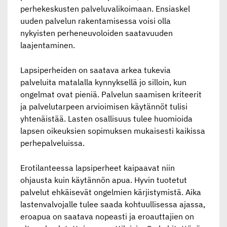
perhekeskusten palveluvalikoimaan. Ensiaskel
uuden palvelun rakentamisessa voisi olla
nykyisten perheneuvoloiden saatavuuden
laajentaminen.
Lapsiperheiden on saatava arkea tukevia
palveluita matalalla kynnyksellä jo silloin, kun
ongelmat ovat pieniä. Palvelun saamisen kriteerit
ja palvelutarpeen arvioimisen käytännöt tulisi
yhtenäistää. Lasten osallisuus tulee huomioida
lapsen oikeuksien sopimuksen mukaisesti kaikissa
perhepalveluissa.
Erotilanteessa lapsiperheet kaipaavat niin
ohjausta kuin käytännön apua. Hyvin tuotetut
palvelut ehkäisevät ongelmien kärjistymistä. Aika
lastenvalvojalle tulee saada kohtuullisessa ajassa,
eroapua on saatava nopeasti ja eroauttajien on