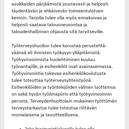
asukkaiden pärjäämistä joustavasti ja helposti
täydentävän ja ehkäisevän toimeentulotuen
keinoin. Tarjolla tulee olla myös ennakoivaa ja
helposti saatava talousneuvontaa ja
taloudenhallinnan ohjausta sitä tarvitseville.
Työterveys­huollon tulee korostaa perusteh­tä­
väänsä eli ihmisten työkyvyn ylläpitä­mistä.
Työhyvinvoinnista huolehtiminen kuuluu
työnantajille, ja esihenkilöt ovat avainasemassa.
Työhyvinvointia tukevaa esihenkilökoulutusta
tulee toteuttaa työterveysyhteistyönä.
Esihenkilöiden ja työntekijöiden välinen luottamus
on sekä hyvän työilmapiirin että työhyvinvoinnin
perusta. Terveydenhuoltolain mukainen työttömän
terveystarkastus tulee toteutua riittävän
monialaisena ja tavoitteellisena.
Joka hyvinvointialueella tulee olla