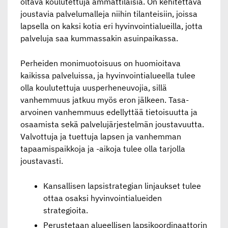
oltava koulutettuja ammattilaisia. On kehitettävä
joustavia palvelumalleja niihin tilanteisiin, joissa
lapsella on kaksi kotia eri hyvinvointialueilla, jotta
palveluja saa kummassakin asuinpaikassa.
Perheiden monimuotoisuus on huomioitava
kaikissa palveluissa, ja hyvinvointialueella tulee
olla koulutettuja uusperheneuvojia, sillä
vanhemmuus jatkuu myös eron jälkeen. Tasa-
arvoinen vanhemmuus edellyttää tietoisuutta ja
osaamista sekä palvelujärjestelmän joustavuutta.
Valvottuja ja tuettuja lapsen ja vanhemman
tapaamispaikkoja ja -aikoja tulee olla tarjolla
joustavasti.
Kansallisen lapsistrategian linjaukset tulee
ottaa osaksi hyvinvointialueiden
strategioita.
Perustetaan alueellisen lapsikoordinaattorin