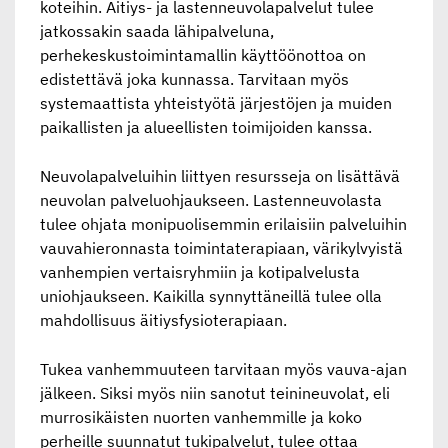
koteihin. Äitiys- ja lastenneuvolapalvelut tulee
jatkossakin saada lähipalveluna,
perhekeskustoimintamallin käyttöönottoa on
edistettävä joka kunnassa. Tarvitaan myös
systemaattista yhteistyötä järjestöjen ja muiden
paikallisten ja alueellisten toimijoiden kanssa.
Neuvolapalveluihin liittyen resursseja on lisättävä
neuvolan palveluohjaukseen. Lastenneuvolasta
tulee ohjata monipuolisemmin erilaisiin palveluihin
vauvahieronnasta toimintaterapiaan, värikylvyistä
vanhempien vertaisryhmiin ja kotipalvelusta
uniohjaukseen. Kaikilla synnyttäneillä tulee olla
mahdollisuus äitiysfysioterapiaan.
Tukea vanhemmuuteen tarvitaan myös vauva-ajan
jälkeen. Siksi myös niin sanotut teinineuvolat, eli
murrosikäisten nuorten vanhemmille ja koko
perheille suunnatut tukipalvelut, tulee ottaa