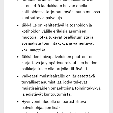
siten, että laadukkaan hoivan ohella
kotihoidossa tarjotaan myös muun muassa
kuntouttavia palveluja.
Iäkkäille on kehitettävä laitoshoidon ja
kotihoidon välille erilaisia asumisen
muotoja, jotka tukevat osallistumista ja
sosiaalista toimintakykyä ja vähentävät
yksinäisyyttä.
Iäkkäiden hoivapalveluiden puutteet on
korjattava ja ympärivuorokautisen hoidon
paikkoja tulee olla tarjolla riittävästi.
Vaikeasti muistisairaille on järjestettävä
turvalliset asumistilat, jotka tukevat
muistisairaiden omaehtoista toimintakykyä
ja edistävät kuntoutumista.
Hyvinvointialueelle on perustettava
palveluohjaajien lisäksi