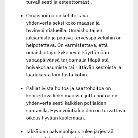
turvallisesti ja esteettömästi.
Omaishoitoa on kehitettävä
yhdenvertaiseksi koko maassa ja
hyvinvointialueilla. Omaishoitajien
jaksamista ja pääsyä terveyspalveluihin on
helpotettava. On varmistettava, että
omaishoitajat kykenevät käyttämään
vapaapäivänsä tarjoamalla tilapäistä
hoivakotiasumista tai riittävän kestoista ja
laadukasta lomitusta kotiin.
Palliatiivista hoitoa ja saattohoitoa on
kehitettävä koko maassa, jotta hoitoa on
yhdenvertaisesti kaikkien potilaiden
saatavilla. Hyvinvointialueiden on turvattava
oikeus hyvään kuolemaan.
Iäkkäiden palveluohjaus tulee järjestää