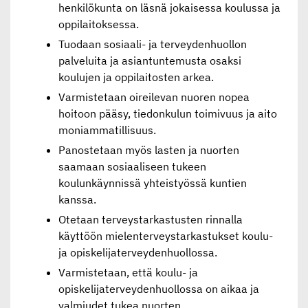
henkilökunta on läsnä jokaisessa koulussa ja
oppilaitoksessa.
Tuodaan sosiaali- ja terveydenhuollon
palveluita ja asiantuntemusta osaksi
koulujen ja oppilaitosten arkea.
Varmistetaan oireilevan nuoren nopea
hoitoon pääsy, tiedonkulun toimivuus ja aito
moniammatillisuus.
Panostetaan myös lasten ja nuorten
saamaan sosiaaliseen tukeen
koulunkäynnissä yhteistyössä kuntien
kanssa.
Otetaan terveystarkastusten rinnalla
käyttöön mielenterveystarkastukset koulu-
ja opiskelijaterveydenhuollossa.
Varmistetaan, että koulu- ja
opiskelijaterveydenhuollossa on aikaa ja
valmiudet tukea nuorten