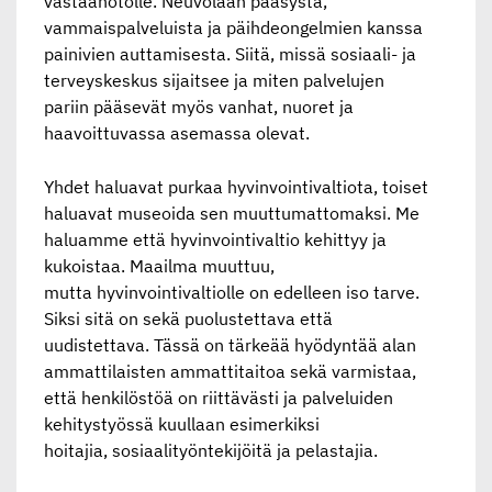
vastaanotolle.
Neuvolaan pääsystä,
vammaispalveluista ja päihdeongelmien kanssa
painivien
auttamisesta. Siitä, missä sosiaali- ja
terveyskeskus sijaitsee ja miten palvelujen
pariin
pääsevät myös vanhat, nuoret ja
haavoittuvassa asemassa olevat.
Yhdet haluavat purkaa hyvinvointivaltiota, toiset
haluavat museoida sen muuttumattomaksi.
Me
haluamme että hyvinvointivaltio kehittyy ja
kukoistaa. Maailma muuttuu,
mutta
hyvinvointivaltiolle on edelleen iso tarve.
Siksi sitä on sekä puolustettava että
uudistettava.
Tässä on tärkeää hyödyntää alan
ammattilaisten ammattitaitoa sekä varmistaa,
että
henkilöstöä on riittävästi ja palveluiden
kehitystyössä kuullaan esimerkiksi
hoitajia,
sosiaalityöntekijöitä ja pelastajia.