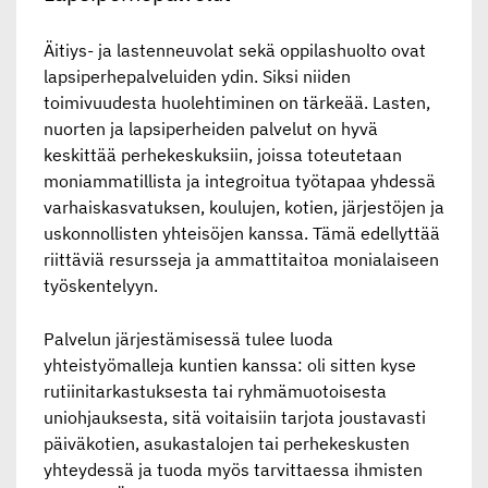
Äitiys- ja lastenneuvolat sekä oppilashuolto ovat
lapsiperhepalveluiden ydin. Siksi niiden
toimivuudesta huolehtiminen on tärkeää. Lasten,
nuorten ja lapsiperheiden palvelut on hyvä
keskittää perhekeskuksiin, joissa toteutetaan
moniammatillista ja integroitua työtapaa yhdessä
varhaiskasvatuksen, koulujen, kotien, järjestöjen ja
uskonnollisten yhteisöjen kanssa. Tämä edellyttää
riittäviä resursseja ja ammattitaitoa monialaiseen
työskentelyyn.
Palvelun järjestämisessä tulee luoda
yhteistyömalleja kuntien kanssa: oli sitten kyse
rutiinitarkastuksesta tai ryhmämuotoisesta
uniohjauksesta, sitä voitaisiin tarjota joustavasti
päiväkotien, asukastalojen tai perhekeskusten
yhteydessä ja tuoda myös tarvittaessa ihmisten