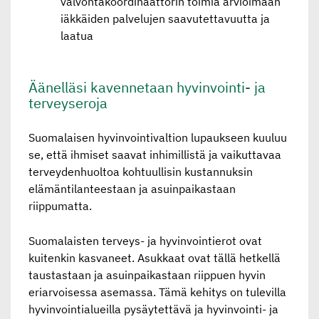
valvontakoordinaattorin toimia arvioimaan
iäkkäiden palvelujen saavutettavuutta ja
laatua
Äänelläsi kavenne­taan hyvinvointi- ja
terveyseroja
Suomalaisen hyvinvointivaltion lupaukseen kuuluu
se, että ihmiset saavat inhimillistä ja vaikuttavaa
terveydenhuoltoa kohtuullisin kustannuksin
elämäntilanteestaan ja asuinpaikastaan
riippumatta.
Suomalaisten terveys- ja hyvinvointierot ovat
kuitenkin kasvaneet. Asukkaat ovat tällä hetkellä
taustastaan ja asuinpaikastaan riippuen hyvin
eriarvoisessa asemassa. Tämä kehitys on tulevilla
hyvinvointialueilla pysäytettävä ja hyvinvointi- ja