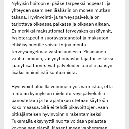
Nykyisin hoitoon ei pääse tarpeeksi nopeasti, ja
yhteyden saaminen lääkäriin on monen
mutkan
takana. Hyvinvointi- ja terveyspalveluja on
tarjottava oikeassa paikassa ja oikeaan
aikaan.
Esimerkiksi maksuttomat terveyskeskuskäynnit,
fysioterapeutin suoravastaanotot ja
maksuton
ehkäisy nuorille voivat torjua monta
terveysongelmaa vastaisuudessa. Yksinäinen
vanha ihminen, väsynyt omaishoitaja tai leskeksi
jäänyt isä tarvitsevat palveluiden äärelle
pääsyn
lisäksi inhimillistä kohtaamista.
Hyvinvointialueilla voimme myös varmistaa, että
matalan kynnyksen
mielenterveyspalveluihin
panostetaan ja terapiatakuu otetaan käyttöön
koko maassa. Sitä ei
tehdä pikavoittojen, vaan
pitkäjänteisen hyvinvoinnin rakentamiseksi.
Tukemalla eksynyttä
nuorta voidaan pelastaa
kokonainen elämä. Masentuneen vanhemman