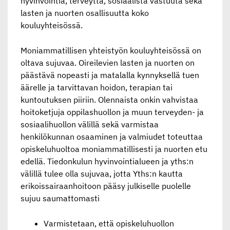
hyvinvointia, terveyttä, sosiaalista vastuuta sekä
lasten ja nuorten osallisuutta koko
kouluyhteisössä.
Moniammatillisen yhteistyön kouluyhteisössä on
oltava sujuvaa. Oireilevien lasten ja nuorten on
päästävä nopeasti ja matalalla kynnyksellä tuen
äärelle ja tarvittavan hoidon, terapian tai
kuntoutuksen piiriin. Olennaista onkin vahvistaa
hoitoketjuja oppilashuollon ja muun terveyden- ja
sosiaalihuollon välillä sekä varmistaa
henkilökunnan osaaminen ja valmiudet toteuttaa
opiskeluhuoltoa moniammatillisesti ja nuorten etu
edellä. Tiedonkulun hyvinvointialueen ja yths:n
välillä tulee olla sujuvaa, jotta Yths:n kautta
erikoissairaanhoitoon pääsy julkiselle puolelle
sujuu saumattomasti
Varmistetaan, että opiskeluhuollon