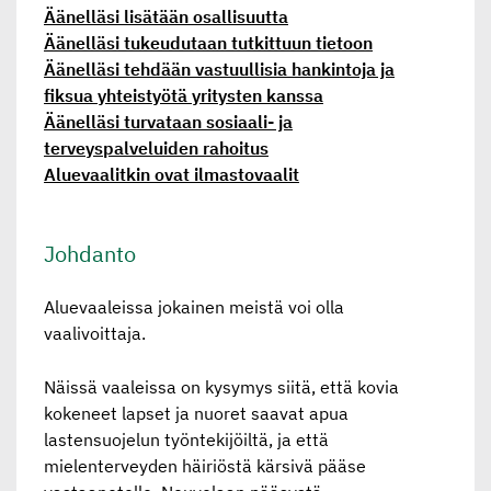
Äänelläsi lisätään osallisuutta
Äänelläsi tukeudutaan tutkittuun tietoon
Äänelläsi tehdään vastuullisia hankintoja ja
fiksua yhteistyötä yritysten kanssa
Äänelläsi turvataan sosiaali- ja
terveyspalveluiden rahoitus
Aluevaalitkin ovat ilmastovaalit
Johdanto
Aluevaaleissa jokainen meistä voi olla
vaalivoittaja.
Näissä vaaleissa on kysymys siitä, että kovia
kokeneet lapset ja nuoret saavat apua
lastensuojelun työntekijöiltä, ja että
mielenterveyden häiriöstä kärsivä pääse