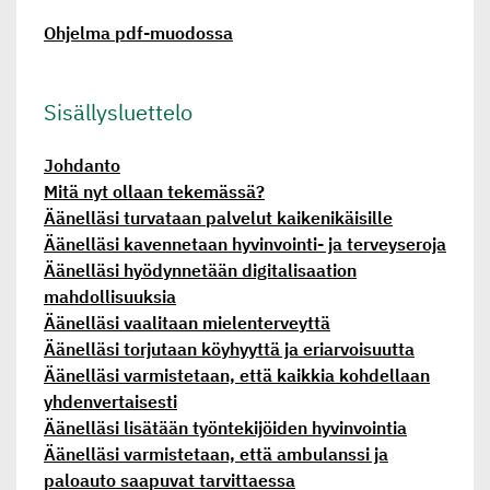
Ohjelma pdf-muodossa
Sisällys­luettelo
Johdanto
Mitä nyt ollaan tekemässä?
Äänelläsi turvataan palvelut kaikenikäisille
Äänelläsi kavennetaan hyvinvointi- ja terveyseroja
Äänelläsi hyödynnetään digitalisaation
mahdollisuuksia
Äänelläsi vaalitaan mielenterveyttä
Äänelläsi torjutaan köyhyyttä ja eriarvoisuutta
Äänelläsi varmistetaan, että kaikkia kohdellaan
yhdenvertaisesti
Äänelläsi lisätään työntekijöiden hyvinvointia
Äänelläsi varmistetaan, että ambulanssi ja
paloauto saapuvat tarvittaessa