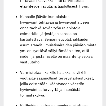
riittävästi kasvokkain tai tarvittaessa
etäyhteyden avulla ja laadullisesti hyvin.
Kunnalle jäävän kuntalaisten
hyvinvointitehtävän ja hyvinvointialueen
ennaltaehkäisevän työn rajapintoja
esimerkiksi järjestöjen kanssa on
kartoitettava. Seniorineuvolat, iäkkäiden
asumisraadit , muistisairaiden päivätoiminta
ym. on kyettävä säilyttämään siten, että
niiden järjestämiselle on määritelty selkeä
vastuutaho.
Varmistetaan kaikille halukkaille yli 65-
vuotiaille säännölliset terveystarkastukset,
joilla edistetään ikääntyneen väestön
hyvinvointia, terveyttä ja itsenäistä
toimintakykyä.
Kotihoidon laatua on monipuolistettava