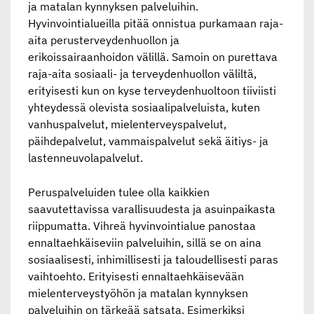
ja matalan kynnyksen palveluihin.
Hyvinvointialueilla pitää onnistua purkamaan raja-
aita perusterveydenhuollon ja
erikoissairaanhoidon välillä. Samoin on purettava
raja-aita sosiaali- ja terveydenhuollon väliltä,
erityisesti kun on kyse terveydenhuoltoon tiiviisti
yhteydessä olevista sosiaalipalveluista, kuten
vanhuspalvelut, mielenterveyspalvelut,
päihdepalvelut, vammaispalvelut sekä äitiys- ja
lastenneuvolapalvelut.
Peruspalveluiden tulee olla kaikkien
saavutettavissa varallisuudesta ja asuinpaikasta
riippumatta. Vihreä hyvinvointialue panostaa
ennaltaehkäiseviin palveluihin, sillä se on aina
sosiaalisesti, inhimillisesti ja taloudellisesti paras
vaihtoehto. Erityisesti ennaltaehkäisevään
mielenterveystyöhön ja matalan kynnyksen
palveluihin on tärkeää satsata. Esimerkiksi