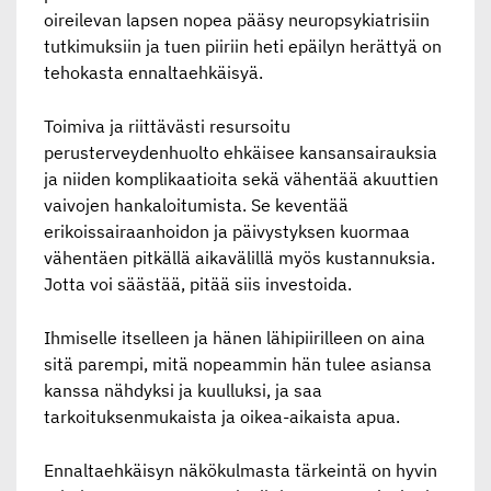
oireilevan lapsen nopea pääsy neuropsykiatrisiin
tutkimuksiin ja tuen piiriin heti epäilyn herättyä on
tehokasta ennaltaehkäisyä.
Toimiva ja riittävästi resursoitu
perusterveydenhuolto ehkäisee kansansairauksia
ja niiden komplikaatioita sekä vähentää akuuttien
vaivojen hankaloitumista. Se keventää
erikoissairaanhoidon ja päivystyksen kuormaa
vähentäen pitkällä aikavälillä myös kustannuksia.
Jotta voi säästää, pitää siis investoida.
Ihmiselle itselleen ja hänen lähipiirilleen on aina
sitä parempi, mitä nopeammin hän tulee asiansa
kanssa nähdyksi ja kuulluksi, ja saa
tarkoituksenmukaista ja oikea-aikaista apua.
Ennaltaehkäisyn näkökulmasta tärkeintä on hyvin