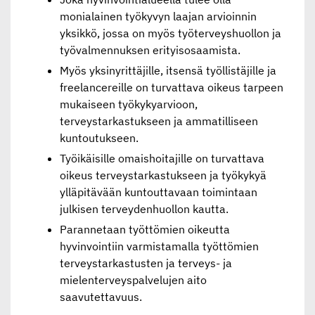
monialainen työkyvyn laajan arvioinnin
yksikkö, jossa on myös työterveyshuollon ja
työvalmennuksen erityisosaamista.
Myös yksinyrittäjille, itsensä työllistäjille ja
freelancereille on turvattava oikeus tarpeen
mukaiseen työkykyarvioon,
terveystarkastukseen ja ammatilliseen
kuntoutukseen.
Työikäisille omaishoitajille on turvattava
oikeus terveystarkastukseen ja työkykyä
ylläpitävään kuntouttavaan toimintaan
julkisen terveydenhuollon kautta.
Parannetaan työttömien oikeutta
hyvinvointiin varmistamalla työttömien
terveystarkastusten ja terveys- ja
mielenterveyspalvelujen aito
saavutettavuus.