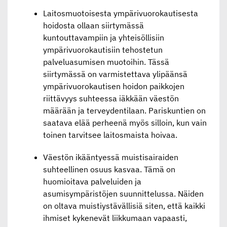
Laitosmuotoisesta ympärivuorokautisesta
hoidosta ollaan siirtymässä
kuntouttavampiin ja yhteisöllisiin
ympärivuorokautisiin tehostetun
palveluasumisen muotoihin. Tässä
siirtymässä on varmistettava ylipäänsä
ympärivuorokautisen hoidon paikkojen
riittävyys suhteessa iäkkään väestön
määrään ja terveydentilaan. Pariskuntien on
saatava elää perheenä myös silloin, kun vain
toinen tarvitsee laitosmaista hoivaa.
Väestön ikääntyessä muistisairaiden
suhteellinen osuus kasvaa. Tämä on
huomioitava palveluiden ja
asumisympäristöjen suunnittelussa. Näiden
on oltava muistiystävällisiä siten, että kaikki
ihmiset kykenevät liikkumaan vapaasti,