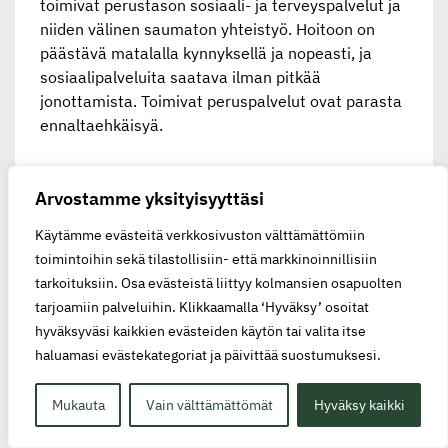
toimivat perustason sosiaali- ja terveyspalvelut ja
niiden välinen saumaton yhteistyö. Hoitoon on
päästävä matalalla kynnyksellä ja nopeasti, ja
sosiaalipalveluita saatava ilman pitkää
jonottamista. Toimivat peruspalvelut ovat parasta
ennaltaehkäisyä.
Vaikuttavaa hoitoa tehokkaasti
Arvostamme yksityisyyttäsi
Asukkaiden tulee saada oikeaa hoitoa oikeaan
Käytämme evästeitä verkkosivuston välttämättömiin
aikaan. Hoidon tehokkuus sote-keskuksissa
toimintoihin sekä tilastollisiin- että markkinoinnillisiin
perustuu varhaiseen puuttumiseen ja
tarkoituksiin. Osa evästeistä liittyy kolmansien osapuolten
ennaltaehkäisyyn. Hoitoketjujen tulee olla
tarjoamiin palveluihin. Klikkaamalla ‘Hyväksy’ osoitat
saumattomia ja moniammatillisia. Tehokkuus ei
hyväksyväsi kaikkien evästeiden käytön tai valita itse
kuitenkaan saa ajaa ihmisen ja
haluamasi evästekategoriat ja päivittää suostumuksesi.
potilaskeskeisyyden edelle, ja lähipalvelut ovat
aidosti tehokkaita, sillä ne ylläpitävät hoidon
Mukauta
Vain välttämättömät
Hyväksy kaikki
jatkuvuutta. Terveydenhuollossa hoidon ja
hoitosuhteen jatkuvuudella on suuri merkitys.