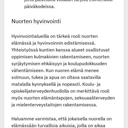
päiväkodeissa.
Nuorten hyvinvointi
Hyvinvointialueilla on tärkeä rooli nuorten
elämässä ja hyvinvoinnin edistämisessä.
Yhteistyössä kuntien kanssa alueet osallistuvat
oppimisen kulmakivien rakentamiseen, nuorten
syrjäytymisen ehkäisyyn ja koulupudokkuuden
vähentämiseen. Kun nuoren elämä menee
solmuun, tukea ja apua on oltava saatavilla
matalalla kynnyksellä ja nopeasti. Koulu- ja
opiskelijaterveydenhuollolla on merkittävä rooli
myös nuorten elämäntapojen, seksuaaliterveyden
ja mielenterveystaitojen rakentamisessa.
Haluamme varmistaa, että jokaisella nuorella on
elämässään turvallisia aikuisia, joilla on aikaa