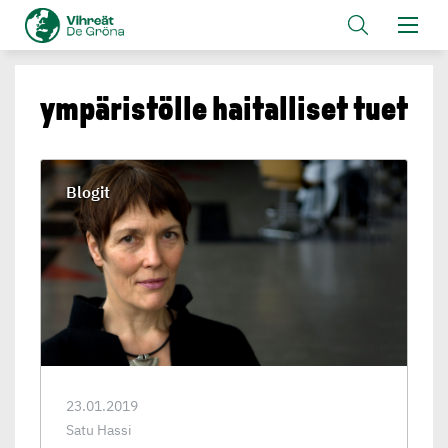
ympäris­tölle haitalliset tuet
Blogit
23.01.2019
Satu Hassi