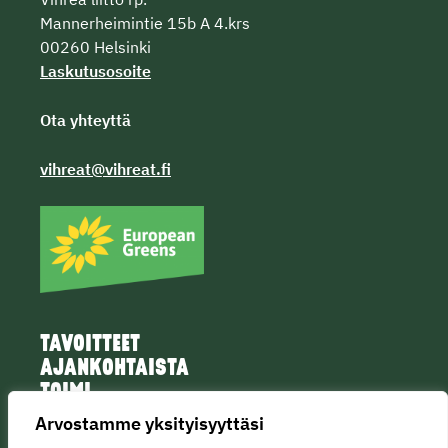
Mannerheimintie 15b A 4.krs
00260 Helsinki
Laskutusosoite
Ota yhteyttä
vihreat@vihreat.fi
TAVOITTEET
AJANKOHTAISTA
TOIMI
IHMISET
Arvostamme yksityisyyttäsi