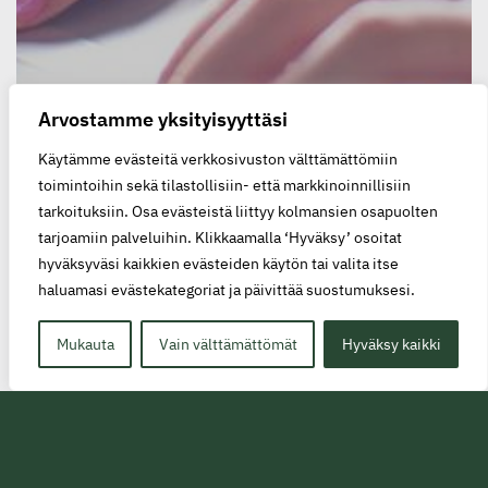
Arvostamme yksityisyyttäsi
Käytämme evästeitä verkkosivuston välttämättömiin
toimintoihin sekä tilastollisiin- että markkinoinnillisiin
tarkoituksiin. Osa evästeistä liittyy kolmansien osapuolten
tarjoamiin palveluihin. Klikkaamalla ‘Hyväksy’ osoitat
hyväksyväsi kaikkien evästeiden käytön tai valita itse
haluamasi evästekategoriat ja päivittää suostumuksesi.
Mukauta
Vain välttämättömät
Hyväksy kaikki
Tasa-ar­voisin koulutus,