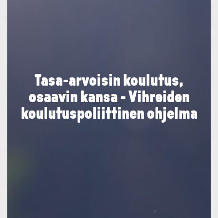
Tasa-ar­voisin koulutus,
osaavin kansa - Vihreiden
koulutus­po­liit­tinen ohjelma