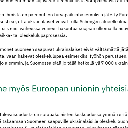
sa huolehtimaan sujuvasta tiedonkulusta sotapakolaisia auttav
naa ihmistä on paennut, on turvapaikkahakemuksia jätetty Eur
esti se, että ukrainalaiset voivat tulla Schengen-alueelle ilm
 siis ensi vaiheessa voineet hakeutua suojaan ulkomailla asuv
paikka- tai oleskelulupaprosessia.
 monet Suomeen saapuvat ukrainalaiset eivät välttämättä jät
a, vaan hakevat oleskelulupaa esimerkiksi työhön perustuen.
ä jo aiemmin, ja Suomessa elää jo tällä hetkellä yli 7 000 ukrain
e myös Euroopan unionin yhteisi
tulevaisuudesta on sotapakolaisten keskuudessa ymmärrettävä
ä takaamaan Suomeen saapuville ukrainalaisille oleskelu Su