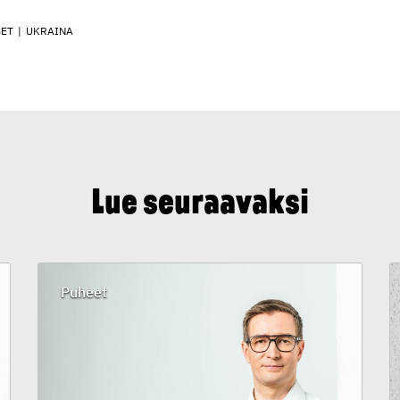
SET
|
UKRAINA
Lue seuraavaksi
Puheet