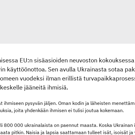
isessa EU:n sisäasioiden neuvoston kokouksessa 
ivin käyttöönottoa. Sen avulla Ukrainasta sotaa pa
omeen vuodeksi ilman erillistä turvapaikkaproses
keskelle jääneitä ihmisiä.
ät ihmiseen pysyvän jäljen. Oman kodin ja läheisten menettä
ksia, joita yhdenkään ihmisen ei tulisi joutua kokemaan.
i 800 000 ukrainalaista on paennut maasta. Koska Ukrainan il
ta pitkin. Naisia ja lapsia saattamaan tulleet isät, isoisät ja