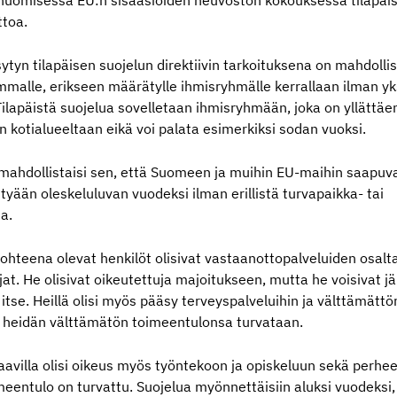
 huomisessa EU:n sisäasioiden neuvoston kokouksessa tilapäi
ttoa.
yn tilapäisen suojelun direktiivin tarkoituksena on mahdolli
lle, erikseen määrätylle ihmisryhmälle kerrallaan ilman yksi
ilapäistä suojelua sovelletaan ihmisryhmään, joka on yllättäen 
kotialueeltaan eikä voi palata esimerkiksi sodan vuoksi.
ti mahdollistaisi sen, että Suomeen ja muihin EU-maihin saapuva
ttyään oleskeluluvan vuodeksi ilman erillistä turvapaikka- tai
a.
kohteena olevat henkilöt olisivat vastaanottopalveluiden os
at. He olisivat oikeutettuja majoitukseen, mutta he voisivat j
tse. Heillä olisi myös pääsy terveyspalveluihin ja välttämättö
ja heidän välttämätön toimeentulonsa turvataan.
saavilla olisi oikeus myös työntekoon ja opiskeluun sekä perh
imeentulo on turvattu. Suojelua myönnettäisiin aluksi vuodeksi