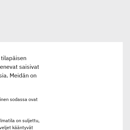
tilapäisen
kenevat saisivat
sia. Meidän on
minen sodassa ovat
matila on suljettu,
 veljet kääntyvät