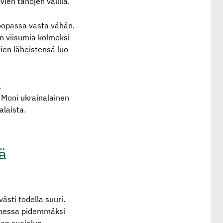
ien tahojen välillä.
oopassa vasta vähän.
an viisumia kolmeksi
ien läheistensä luo
ä
 Moni ukrainalainen
alaista.
ä
sti todella suuri.
omessa pidemmäksi