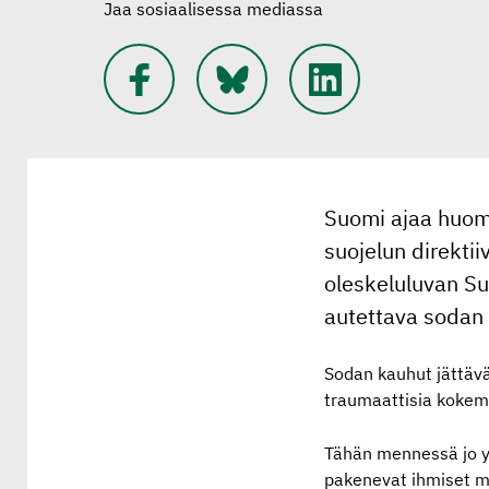
Jaa sosiaalisessa mediassa
Suomi ajaa huom
suojelun direkti
oleskeluluvan Su
autettava sodan 
Sodan kauhut jättäv
traumaattisia kokemu
Tähän mennessä jo yl
pakenevat ihmiset maa