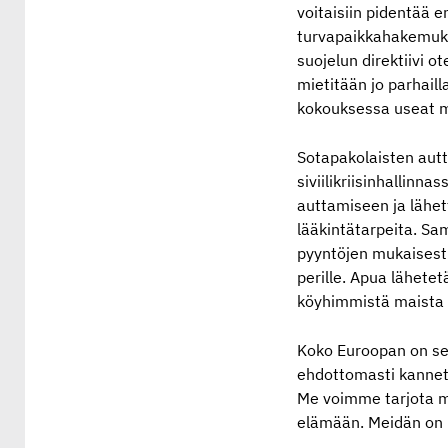
voitaisiin pidentää 
turvapaikkahakemukse
suojelun direktiivi o
mietitään jo parhail
kokouksessa useat ma
Sotapakolaisten autt
siviilikriisinhallin
auttamiseen ja lähe
lääkintätarpeita. S
pyyntöjen mukaisesti
perille. Apua lähete
köyhimmistä maista M
Koko Euroopan on se
ehdottomasti kannet
Me voimme tarjota mo
elämään. Meidän on 