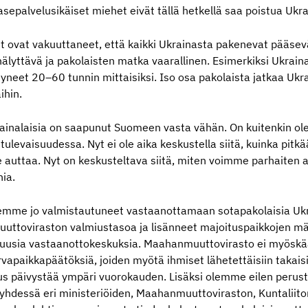
lä asepalvelusikäiset miehet eivät tällä hetkellä saa poistua Ukr
t ovat vakuuttaneet, että kaikki Ukrainasta pakenevat pääsevät
 hälyttävä ja pakolaisten matka vaarallinen. Esimerkiksi Ukrain
enyneet 20–60 tunnin mittaisiksi. Iso osa pakolaista jatkaa Uk
ihin.
inalaisia on saapunut Suomeen vasta vähän. On kuitenkin ole
ulevaisuudessa. Nyt ei ole aika keskustella siitä, kuinka pitk
 auttaa. Nyt on keskusteltava siitä, miten voimme parhaiten 
ia.
lemme jo valmistautuneet vastaanottamaan sotapakolaisia U
ttoviraston valmiustasoa ja lisänneet majoituspaikkojen mä
sia vastaanottokeskuksia. Maahanmuuttovirasto ei myöskään
turvapaikkapäätöksiä, joiden myötä ihmiset lähetettäisiin takais
us päivystää ympäri vuorokauden. Lisäksi olemme eilen perus
yhdessä eri ministeriöiden, Maahanmuuttoviraston, Kuntaliit