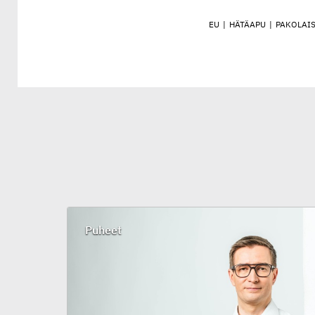
EU
|
HÄTÄAPU
|
PAKOLAI
Puheet