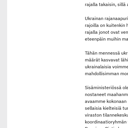
rajalla takaisin, sil
Ukrainan rajanaapuri
rajoilla on kuitenkin
rajalla jonot ovat v
eteenpäin muihin ma
Tähän mennessä ukra
määrät kasvavat lähit
ukrainalaisia voimme
mahdollisimman mon
Sisäministeriössä o
nostaneet maahanmuu
avaamme kokonaan uu
sellaisia kielteisiä 
viraston tilannekesk
koordinaatioryhmän 