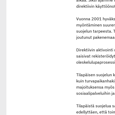
aikaa. Siksi ajamme
direktiivin käyttööno
Vuonna 2001 hyväksyt
myöntäminen suuremma
suojelun tarpeesta. T
joutunut pakenemaan 
Direktiivin aktivoin
saisivat rekisteröidy
oleskelulupaprosessi
Tilapäisen suojelun 
kuin turvapaikanhakij
majoituksensa myös i
sosiaalipalveluihin 
Tilapäistä suojelua 
edellyttäen, että to