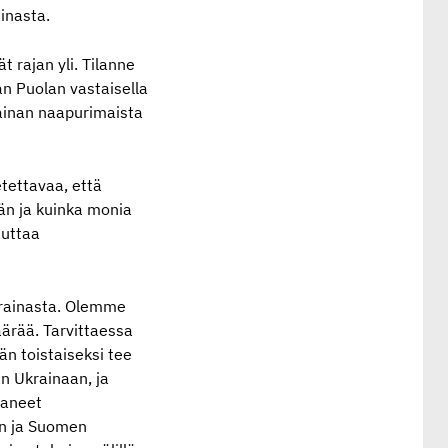
ainasta.
 rajan yli. Tilanne
an Puolan vastaisella
rainan naapurimaista
tettavaa, että
ään ja kuinka monia
auttaa
krainasta. Olemme
ärää. Tarvittaessa
 toistaiseksi tee
in Ukrainaan, ja
taneet
on ja Suomen