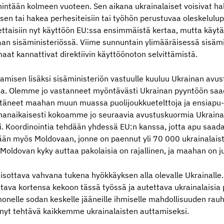
enintään kolmeen vuoteen. Sen aikana ukrainalaiset voisivat ha
n tai hakea perhesiteisiin tai työhön perustuvaa oleskelulup
tettaisiin nyt käyttöön EU:ssa ensimmäistä kertaa, mutta käytä
laan sisäministeriössä. Viime sunnuntain ylimääräisessä sisäm
at kannattivat direktiivin käyttöönoton selvittämistä.
amisen lisäksi sisäministeriön vastuulle kuuluu Ukrainan avu
nassa. Olemme jo vastanneet myöntävästi Ukrainan pyyntöön saad
ttäneet maahan muun muassa puolijoukkuetelttoja ja ensiapu-
amanaikaisesti kokoamme jo seuraavia avustuskuormia Ukrainas
. Koordinointia tehdään yhdessä EU:n kanssa, jotta apu saad
tään myös Moldovaan, jonne on paennut yli 70 000 ukrainalais
oldovan kyky auttaa pakolaisia on rajallinen, ja maahan on jul
isottava vahvana tukena hyökkäyksen alla olevalle Ukrainall
tava kortensa kekoon tässä työssä ja autettava ukrainalais
nelle sodan keskelle jääneille ihmiselle mahdollisuuden rauh
nyt tehtävä kaikkemme ukrainalaisten auttamiseksi.