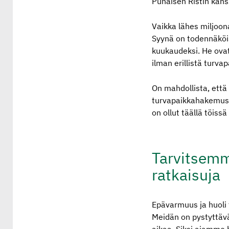
Punaisen Ristin kans
Vaikka lähes miljoo
Syynä on todennäköis
kuukaudeksi. He ovat
ilman erillistä turva
On mahdollista, että
turvapaikkahakemust
on ollut täällä töiss
Tarvitsemm
ratkaisuja
Epävarmuus ja huoli 
Meidän on pystyttäv