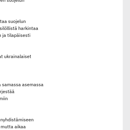
sen suojelun
staa suojelun
löllistä harkintaa
ja tilapäisesti
t ukrainalaiset
alta samassa asemassa
ärjestää
miin
eenyhdistämiseen
, mutta aikaa