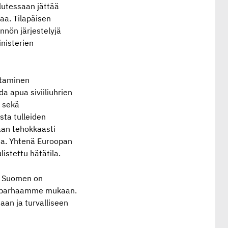
lutessaan jättää
aa. Tilapäisen
nnön järjestelyjä
inisterien
staminen
a apua siviiliuhrien
 sekä
ta tulleiden
aan tehokkaasti
ta. Yhtenä Euroopan
istettu hätätila.
e. Suomen on
ia parhaamme mukaan.
aan ja turvalliseen