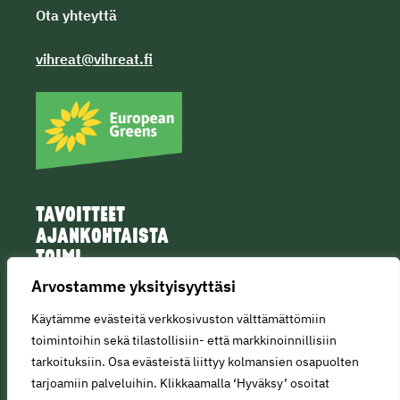
Ota yhteyttä
vihreat@vihreat.fi
TAVOITTEET
AJANKOHTAISTA
TOIMI
IHMISET
Arvostamme yksityisyyttäsi
Käytämme evästeitä verkkosivuston välttämättömiin
toimintoihin sekä tilastollisiin- että markkinoinnillisiin
tarkoituksiin. Osa evästeistä liittyy kolmansien osapuolten
tarjoamiin palveluihin. Klikkaamalla ‘Hyväksy’ osoitat
© Copyright 2025 • All rights reserved.