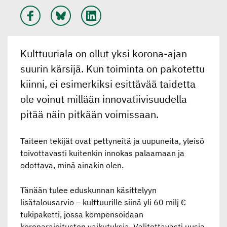
Kulttuuriala on ollut yksi korona-ajan
suurin kärsijä. Kun toiminta on pakotettu
kiinni, ei esimerkiksi esittävää taidetta
ole voinut millään innovatiivisuudella
pitää näin pitkään voimissaan.
Taiteen tekijät ovat pettyneitä ja uupuneita, yleisö
toivottavasti kuitenkin innokas palaamaan ja
odottava, minä ainakin olen.
Tänään tulee eduskunnan käsittelyyn
lisätalousarvio – kulttuurille siinä yli 60 milj €
tukipaketti, jossa kompensoidaan
koronarajoitusten vaikutuksia. Valitettavasti uusia