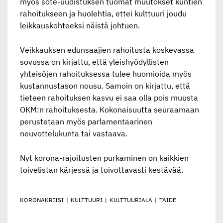
myös sote-uudistuksen tuomat muutokset kuntien
rahoitukseen ja huolehtia, ettei kulttuuri joudu
leikkauskohteeksi näistä johtuen.
Veikkauksen edunsaajien rahoitusta koskevassa
sovussa on kirjattu, että yleishyödyllisten
yhteisöjen rahoituksessa tulee huomioida myös
kustannustason nousu. Samoin on kirjattu, että
tieteen rahoituksen kasvu ei saa olla pois muusta
OKM:n rahoituksesta. Kokonaisuutta seuraamaan
perustetaan myös parlamentaarinen
neuvottelukunta tai vastaava.
Nyt korona-rajoitusten purkaminen on kaikkien
toivelistan kärjessä ja toivottavasti kestävää.
KORONAKRIISI
|
KULTTUURI
|
KULTTUURIALA
|
TAIDE