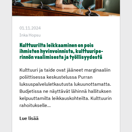
01.11.2024
Inka Hopsu
Kulttuu­rilta leikkaa­minen on pois
ihmisten hyvinvoin­nista, kulttuu­ri­pe­
rinnön vaalimi­sesta ja työllisyy­destä
Kulttuuri ja taide ovat jääneet marginaaliin
poliittisessa keskustelussa Purran
luksuspalveluletkautusta lukuunottamatta.
Budjetissa ne näyttävät lähinnä hallituksen
kelpuuttamilta leikkauskohteilta. Kulttuurin
rahoitukselle...
Lue lisää