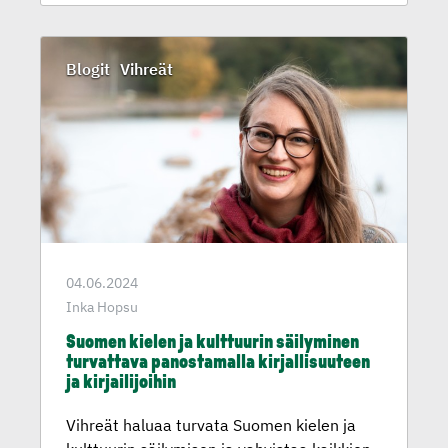
Blogit
Vihreät
04.06.2024
Inka Hopsu
Suomen kielen ja kulttuurin säilyminen
turvattava panosta­malla kirjalli­suu­teen
ja kirjaili­joihin
Vihreät haluaa turvata Suomen kielen ja