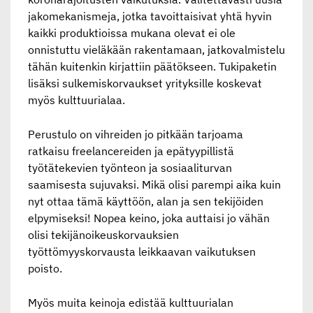
jakomekanismeja, jotka tavoittaisivat yhtä hyvin
kaikki produktioissa mukana olevat ei ole
onnistuttu vieläkään rakentamaan, jatkovalmistelu
tähän kuitenkin kirjattiin päätökseen. Tukipaketin
lisäksi sulkemiskorvaukset yrityksille koskevat
myös kulttuurialaa.
Perustulo on vihreiden jo pitkään tarjoama
ratkaisu freelancereiden ja epätyypillistä
työtätekevien työnteon ja sosiaaliturvan
saamisesta sujuvaksi. Mikä olisi parempi aika kuin
nyt ottaa tämä käyttöön, alan ja sen tekijöiden
elpymiseksi! Nopea keino, joka auttaisi jo vähän
olisi tekijänoikeuskorvauksien
työttömyyskorvausta leikkaavan vaikutuksen
poisto.
Myös muita keinoja edistää kulttuurialan