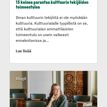
15 keinoa parantaa kulttuurin tekijöiden
toimeen­tuloa
Ilman kulttuurin tekijöitä ei ole myöskään
kulttuuria. Kulttuurialalle tyypillistä on se,
että kulttuurialan ammattilaisten
toimeentulo on usein vaikeasti
ennakoitavissa ja...
Lue lisää
Blogit