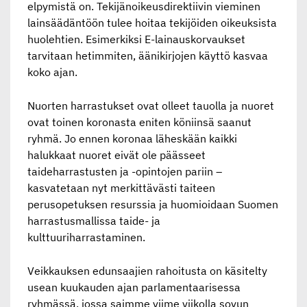
elpymistä on. Tekijänoikeusdirektiivin vieminen
lainsäädäntöön tulee hoitaa tekijöiden oikeuksista
huolehtien. Esimerkiksi E-lainauskorvaukset
tarvitaan hetimmiten, äänikirjojen käyttö kasvaa
koko ajan.
Nuorten harrastukset ovat olleet tauolla ja nuoret
ovat toinen koronasta eniten köniinsä saanut
ryhmä. Jo ennen koronaa läheskään kaikki
halukkaat nuoret eivät ole päässeet
taideharrastusten ja -opintojen pariin –
kasvatetaan nyt merkittävästi taiteen
perusopetuksen resurssia ja huomioidaan Suomen
harrastusmallissa taide- ja
kulttuuriharrastaminen.
Veikkauksen edunsaajien rahoitusta on käsitelty
usean kuukauden ajan parlamentaarisessa
ryhmässä, jossa saimme viime viikolla sovun