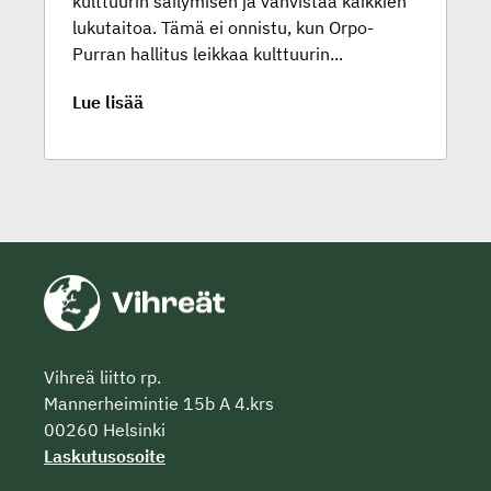
kulttuurin säilymisen ja vahvistaa kaikkien
lukutaitoa. Tämä ei onnistu, kun Orpo-
Purran hallitus leikkaa kulttuurin...
Lue lisää
Vihreä liitto rp.
Mannerheimintie 15b A 4.krs
00260 Helsinki
Laskutusosoite