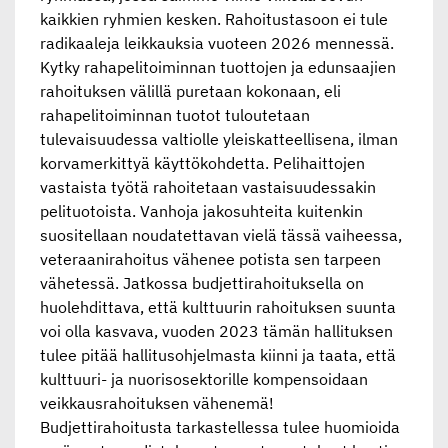
kaikkien ryhmien kesken. Rahoitustasoon ei tule
radikaaleja leikkauksia vuoteen 2026 mennessä.
Kytky rahapelitoiminnan tuottojen ja edunsaajien
rahoituksen välillä puretaan kokonaan, eli
rahapelitoiminnan tuotot tuloutetaan
tulevaisuudessa valtiolle yleiskatteellisena, ilman
korvamerkittyä käyttökohdetta. Pelihaittojen
vastaista työtä rahoitetaan vastaisuudessakin
pelituotoista. Vanhoja jakosuhteita kuitenkin
suositellaan noudatettavan vielä tässä vaiheessa,
veteraanirahoitus vähenee potista sen tarpeen
vähetessä. Jatkossa budjettirahoituksella on
huolehdittava, että kulttuurin rahoituksen suunta
voi olla kasvava, vuoden 2023 tämän hallituksen
tulee pitää hallitusohjelmasta kiinni ja taata, että
kulttuuri- ja nuorisosektorille kompensoidaan
veikkausrahoituksen vähenemä!
Budjettirahoitusta tarkastellessa tulee huomioida