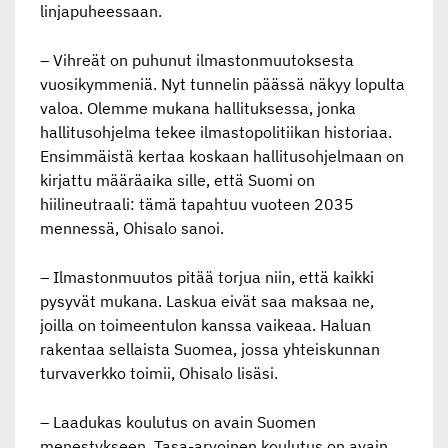
linjapuheessaan.
– Vihreät on puhunut ilmastonmuutoksesta
vuosikymmeniä. Nyt tunnelin päässä näkyy lopulta
valoa. Olemme mukana hallituksessa, jonka
hallitusohjelma tekee ilmastopolitiikan historiaa.
Ensimmäistä kertaa koskaan hallitusohjelmaan on
kirjattu määräaika sille, että Suomi on
hiilineutraali: tämä tapahtuu vuoteen 2035
mennessä, Ohisalo sanoi.
– Ilmastonmuutos pitää torjua niin, että kaikki
pysyvät mukana. Laskua eivät saa maksaa ne,
joilla on toimeentulon kanssa vaikeaa. Haluan
rakentaa sellaista Suomea, jossa yhteiskunnan
turvaverkko toimii, Ohisalo lisäsi.
– Laadukas koulutus on avain Suomen
menestykseen. Tasa-arvoinen koulutus on avain