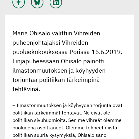
Maria Ohisalo valittiin Vihreiden
puheenjohtajaksi Vihreiden
puoluekokouksessa Porissa 15.6.2019.
Linjapuheessaan Ohisalo painotti
ilmastonmuutoksen ja köyhyyden
torjuntaa politiikan tärkeimpinä
tehtävinä.
– Ilmastonmuutoksen ja köyhyyden torjunta ovat
politiikan tärkeimmät tehtävät. Ne eivät ole
politiikan sivuhuomioita. Sen me vihreät olemme
puolueena osoittaneet. Olemme tehneet niistä
politiikan suuria kysymyksiä, Ohisalo sanoi