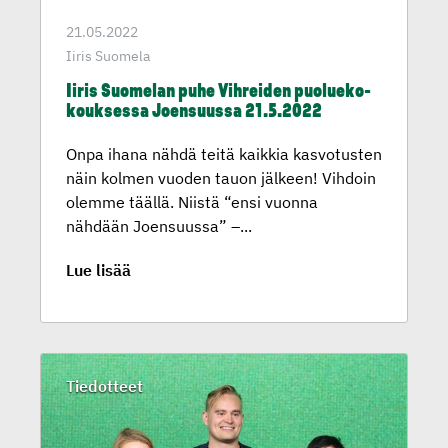
21.05.2022
Iiris Suomela
Iiris Suomelan puhe Vihreiden puolueko­
kouk­sessa Joensuussa 21.5.2022
Onpa ihana nähdä teitä kaikkia kasvotusten
näin kolmen vuoden tauon jälkeen! Vihdoin
olemme täällä. Niistä “ensi vuonna
nähdään Joensuussa” –...
Lue lisää
Tiedotteet