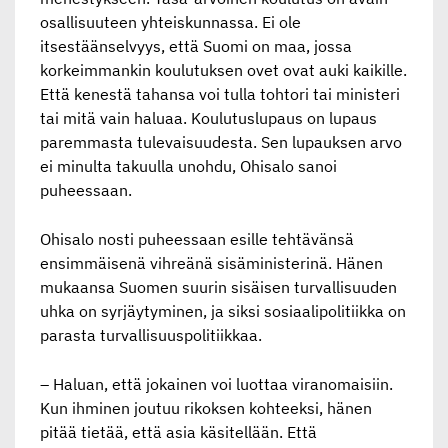
osallisuuteen yhteiskunnassa. Ei ole
itsestäänselvyys, että Suomi on maa, jossa
korkeimmankin koulutuksen ovet ovat auki kaikille.
Että kenestä tahansa voi tulla tohtori tai ministeri
tai mitä vain haluaa. Koulutuslupaus on lupaus
paremmasta tulevaisuudesta. Sen lupauksen arvo
ei minulta takuulla unohdu, Ohisalo sanoi
puheessaan.
Ohisalo nosti puheessaan esille tehtävänsä
ensimmäisenä vihreänä sisäministerinä. Hänen
mukaansa Suomen suurin sisäisen turvallisuuden
uhka on syrjäytyminen, ja siksi sosiaalipolitiikka on
parasta turvallisuuspolitiikkaa.
– Haluan, että jokainen voi luottaa viranomaisiin.
Kun ihminen joutuu rikoksen kohteeksi, hänen
pitää tietää, että asia käsitellään. Että