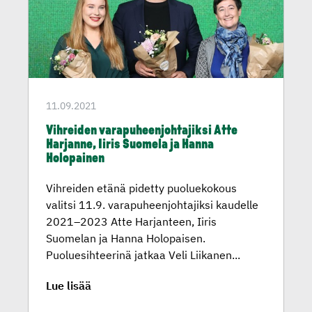
11.09.2021
Vihreiden varapuheen­joh­ta­jiksi Atte
Harjanne, Iiris Suomela ja Hanna
Holopainen
Vihreiden etänä pidetty puoluekokous
valitsi 11.9. varapuheenjohtajiksi kaudelle
2021–2023 Atte Harjanteen, Iiris
Suomelan ja Hanna Holopaisen.
Puoluesihteerinä jatkaa Veli Liikanen...
Lue lisää