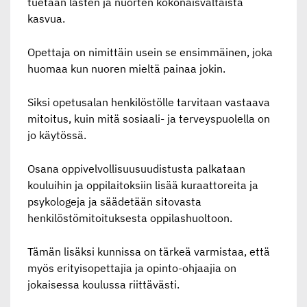
tuetaan lasten ja nuorten kokonaisvaltaista
kasvua.
Opettaja on nimittäin usein se ensimmäinen, joka
huomaa kun nuoren mieltä painaa jokin.
Siksi opetusalan henkilöstölle tarvitaan vastaava
mitoitus, kuin mitä sosiaali- ja terveyspuolella on
jo käytössä.
Osana oppivelvollisuusuudistusta palkataan
kouluihin ja oppilaitoksiin lisää kuraattoreita ja
psykologeja ja säädetään sitovasta
henkilöstömitoituksesta oppilashuoltoon.
Tämän lisäksi kunnissa on tärkeä varmistaa, että
myös erityisopettajia ja opinto-ohjaajia on
jokaisessa koulussa riittävästi.