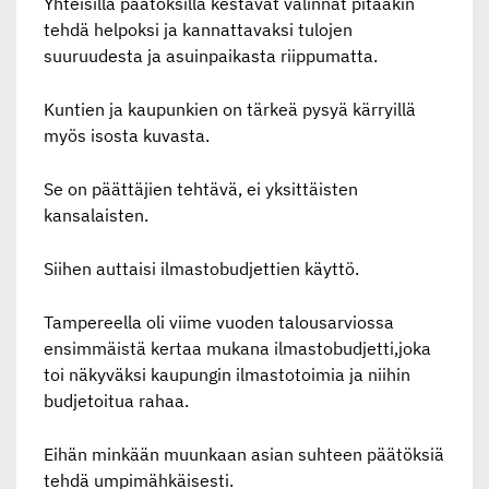
Yhteisillä päätöksillä kestävät valinnat pitääkin
tehdä helpoksi ja kannattavaksi tulojen
suuruudesta ja asuinpaikasta riippumatta.
Kuntien ja kaupunkien on tärkeä pysyä kärryillä
myös isosta kuvasta.
Se on päättäjien tehtävä, ei yksittäisten
kansalaisten.
Siihen auttaisi ilmastobudjettien käyttö.
Tampereella oli viime vuoden talousarviossa
ensimmäistä kertaa mukana ilmastobudjetti,joka
toi näkyväksi kaupungin ilmastotoimia ja niihin
budjetoitua rahaa.
Eihän minkään muunkaan asian suhteen päätöksiä
tehdä umpimähkäisesti.