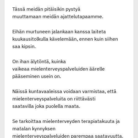
Tässä meidän pitäisikin pystyä
muuttamaan meidän ajattelutapaamme.
Eihän murtuneen jalankaan kanssa laiteta
kuukausitolkulla kävelemään, ennen kuin siihen
saa kipsin.
On ihan älytöntä, kuinka
vaikeaa mielenterveyspalveluiden äärelle
pääseminen usein on.
Näissä kuntavaaleissa voidaan varmistaa, että
mielenterveyspalveluita on riittävästi
saatavilla joka puolella maata.
Se tarkoittaa mielenterveyden terapiatakuuta ja
matalan kynnyksen
mielenterveyspalveluiden parempaa saatavuutta.