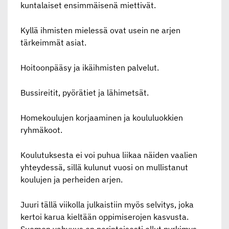
kuntalaiset ensimmäisenä miettivät.
Kyllä ihmisten mielessä ovat usein ne arjen
tärkeimmät asiat.
Hoitoonpääsy ja ikäihmisten palvelut.
Bussireitit, pyörätiet ja lähimetsät.
Homekoulujen korjaaminen ja koululuokkien
ryhmäkoot.
Koulutuksesta ei voi puhua liikaa näiden vaalien
yhteydessä, sillä kulunut vuosi on mullistanut
koulujen ja perheiden arjen.
Juuri tällä viikolla julkaistiin myös selvitys, joka
kertoi karua kieltään oppimiserojen kasvusta.
Suomen vahvuus on perinteisesti ollut pyrkimys