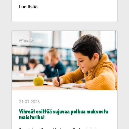
Lue lisää
Vihreät
21.01.2026
Vihreät esittää sujuvaa polkua muksusta
maisteriksi