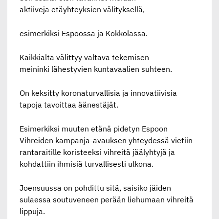
aktiiveja etäyhteyksien välityksellä,
esimerkiksi Espoossa ja Kokkolassa.
Kaikkialta välittyy valtava tekemisen
meininki lähestyvien kuntavaalien suhteen.
On keksitty koronaturvallisia ja innovatiivisia
tapoja tavoittaa äänestäjät.
Esimerkiksi muuten etänä pidetyn Espoon
Vihreiden kampanja-avauksen yhteydessä vietiin
rantaraitille koristeeksi vihreitä jäälyhtyjä ja
kohdattiin ihmisiä turvallisesti ulkona.
Joensuussa on pohdittu sitä, saisiko jäiden
sulaessa soutuveneen perään liehumaan vihreitä
lippuja.