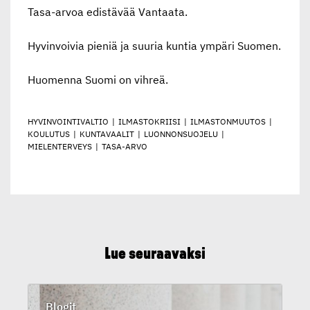
Tasa-arvoa edistävää Vantaata.
Hyvinvoivia pieniä ja suuria kuntia ympäri Suomen.
Huomenna Suomi on vihreä.
HYVINVOINTIVALTIO
|
ILMASTOKRIISI
|
ILMASTONMUUTOS
|
KOULUTUS
|
KUNTAVAALIT
|
LUONNONSUOJELU
|
MIELENTERVEYS
|
TASA-ARVO
Lue seuraavaksi
Blogit