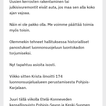
Uusien kerrosten rakentaminen tai
julkisivuremontit eivät auta, jos maa sen alla koko
ajan vajoaa.
Näin ei ole pakko olla. Me voimme päättää toimia
myös toisin.
Olemmekin tehneet hallituksessa historialliset
panostukset luonnonsuojeluun luontokadon
torjumiseksi.
Nyt tapahtuu asioita isosti.
Viikko sitten Krista ilmoitti 174
luonnonsuojelualueen perustamisesta Pohjois-
Karjalaan.
Juuri tällä viikolla Etelä-Konneveden
kansallispuisto Pohjois-Savon ja Keski-Suomen