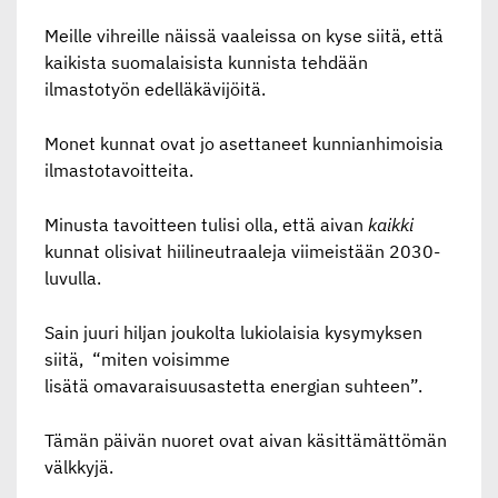
Meille vihreille näissä vaaleissa on kyse siitä, että
kaikista suomalaisista kunnista tehdään
ilmastotyön edelläkävijöitä.
Monet kunnat ovat jo asettaneet kunnianhimoisia
ilmastotavoitteita.
Minusta tavoitteen tulisi olla, että aivan
kaikki
kunnat olisivat hiilineutraaleja viimeistään 2030-
luvulla.
Sain juuri hiljan joukolta lukiolaisia kysymyksen
siitä, “miten voisimme
lisätä omavaraisuusastetta energian suhteen”.
Tämän päivän nuoret ovat aivan käsittämättömän
välkkyjä.