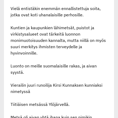
Vielä entistäkin enemmän ennallistettuja soita,
jotka ovat koti uhanalaisille perhosille.
Kuntien ja kaupunkien lähimetsät, puistot ja
virkistysalueet ovat tärkeitä luonnon
monimuotoisuuden kannalta, mutta niillä on myös
suuri merkitys ihmisten terveydelle ja
hyvinvoinnille.
Luonto on meille suomalaisille rakas, ja aivan
syystä.
Vierailin juuri runoilija Kirsi Kunnaksen kunniaksi
nimetyssä
Tiitiäisen metsässä Ylöjärvellä.
Metsä oli aivan yhtä ihana kuin sen nimikin.