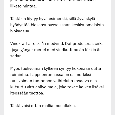
liiketoimintaa.
Tästäkin löytyy hyvä esimerkki, sillä Jyväskylä
hyödyntää biokaasubusseissaan keskisuomalaista
biokaasua.
Vindkraft är också i medvind. Det produceras cirka
tjugo gånger mer el med vindkraft nu än för tio år
sedan.
Myös tuulivoiman kylkeen syntyy kokonaan uutta
toimintaa. Lappeenrannassa on esimerkiksi
tuulivoiman tuotannon vaihteluita tasaava niin
kutsuttu virtuaalivoimala, joka tekee kaiken lisäksi
itsessään tuottoa.
Tästä voisi ottaa mallia muuallakin.