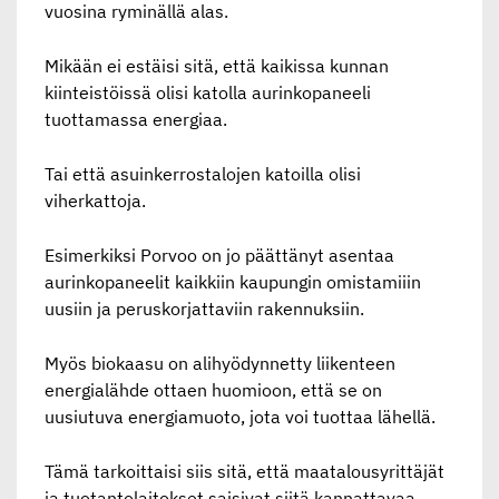
vuosina ryminällä alas.
Mikään ei estäisi sitä, että kaikissa kunnan
kiinteistöissä olisi katolla aurinkopaneeli
tuottamassa energiaa.
Tai että asuinkerrostalojen katoilla olisi
viherkattoja.
Esimerkiksi Porvoo on jo päättänyt asentaa
aurinkopaneelit kaikkiin kaupungin omistamiiin
uusiin ja peruskorjattaviin rakennuksiin.
Myös biokaasu on alihyödynnetty liikenteen
energialähde ottaen huomioon, että se on
uusiutuva energiamuoto, jota voi tuottaa lähellä.
Tämä tarkoittaisi siis sitä, että maatalousyrittäjät
ja tuotantolaitokset saisivat siitä kannattavaa