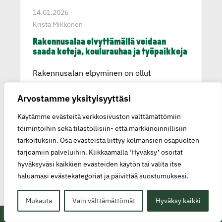
14.01.2026
Krista Mikkonen
Rakennu­salaa elvyttä­mällä voidaan
saada koteja, koulurauhaa ja työpaikkoja
Rakennusalan elpyminen on ollut
tuskallisen hidasta ja rakennusalan
ammattilaisia vaihtaa jopa pois alalta.
Arvostamme yksityisyyttäsi
Vihreät esittää neljää keinoa, joilla lisätään
Käytämme evästeitä verkkosivuston välttämättömiin
kohtuuhintaisia...
toimintoihin sekä tilastollisiin- että markkinoinnillisiin
tarkoituksiin. Osa evästeistä liittyy kolmansien osapuolten
Lue lisää
tarjoamiin palveluihin. Klikkaamalla ‘Hyväksy’ osoitat
hyväksyväsi kaikkien evästeiden käytön tai valita itse
haluamasi evästekategoriat ja päivittää suostumuksesi.
Mukauta
Vain välttämättömät
Hyväksy kaikki