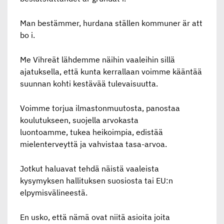
Man bestämmer, hurdana ställen kommuner är att
bo i.
Me Vihreät lähdemme näihin vaaleihin sillä
ajatuksella, että kunta kerrallaan voimme kääntää
suunnan kohti kestävää tulevaisuutta.
Voimme torjua ilmastonmuutosta, panostaa
koulutukseen, suojella arvokasta
luontoamme, tukea heikoimpia, edistää
mielenterveyttä ja vahvistaa tasa-arvoa.
Jotkut haluavat tehdä näistä vaaleista
kysymyksen hallituksen suosiosta tai EU:n
elpymisvälineestä.
En usko, että nämä ovat niitä asioita joita