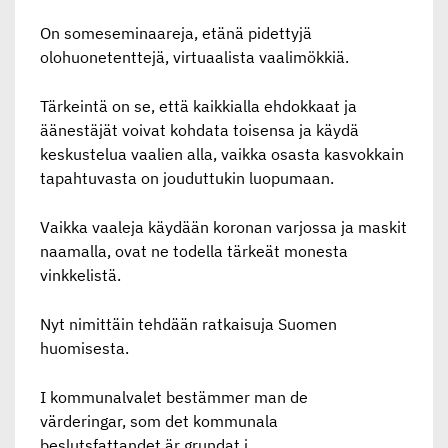
On someseminaareja, etänä pidettyjä
olohuonetenttejä, virtuaalista vaalimökkiä.
Tärkeintä on se, että kaikkialla ehdokkaat ja
äänestäjät voivat kohdata toisensa ja käydä
keskustelua vaalien alla, vaikka osasta kasvokkain
tapahtuvasta on jouduttukin luopumaan.
Vaikka vaaleja käydään koronan varjossa ja maskit
naamalla, ovat ne todella tärkeät monesta
vinkkelistä.
Nyt nimittäin tehdään ratkaisuja Suomen
huomisesta.
I kommunalvalet bestämmer man de
värderingar, som det kommunala
beslutsfattandet är grundat i.