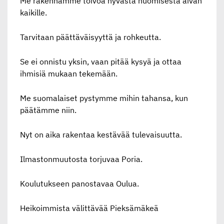
Me rakennamme toivoa hyvästä huomisesta aivan
kaikille.
Tarvitaan päättäväisyyttä ja rohkeutta.
Se ei onnistu yksin, vaan pitää kysyä ja ottaa
ihmisiä mukaan tekemään.
Me suomalaiset pystymme mihin tahansa, kun
päätämme niin.
Nyt on aika rakentaa kestävää tulevaisuutta.
Ilmastonmuutosta torjuvaa Poria.
Koulutukseen panostavaa Oulua.
Heikoimmista välittävää Pieksämäkeä