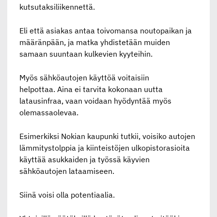
kutsutaksiliikennettä.
Eli että asiakas antaa toivomansa noutopaikan ja
määränpään, ja matka yhdistetään muiden
samaan suuntaan kulkevien kyyteihin.
Myös sähköautojen käyttöä voitaisiin
helpottaa. Aina ei tarvita kokonaan uutta
latausinfraa, vaan voidaan hyödyntää myös
olemassaolevaa.
Esimerkiksi Nokian kaupunki tutkii, voisiko autojen
lämmitystolppia ja kiinteistöjen ulkopistorasioita
käyttää asukkaiden ja työssä käyvien
sähköautojen lataamiseen.
Siinä voisi olla potentiaalia.