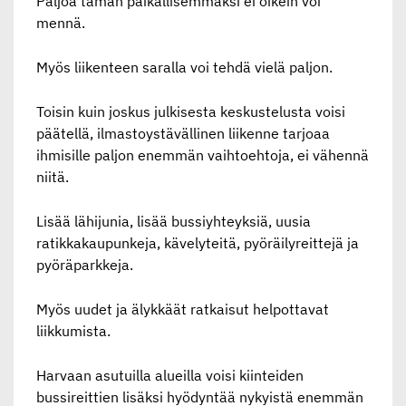
Paljoa tämän paikallisemmaksi ei oikein voi
mennä.
Myös liikenteen saralla voi tehdä vielä paljon.
Toisin kuin joskus julkisesta keskustelusta voisi
päätellä, ilmastoystävällinen liikenne tarjoaa
ihmisille paljon enemmän vaihtoehtoja, ei vähennä
niitä.
Lisää lähijunia, lisää bussiyhteyksiä, uusia
ratikkakaupunkeja, kävelyteitä, pyöräilyreittejä ja
pyöräparkkeja.
Myös uudet ja älykkäät ratkaisut helpottavat
liikkumista.
Harvaan asutuilla alueilla voisi kiinteiden
bussireittien lisäksi hyödyntää nykyistä enemmän