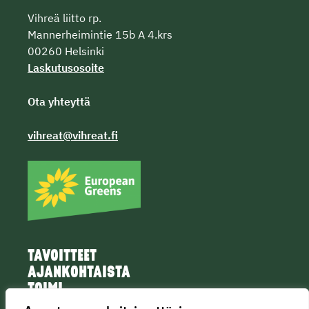
Vihreä liitto rp.
Mannerheimintie 15b A 4.krs
00260 Helsinki
Laskutusosoite
Ota yhteyttä
vihreat@vihreat.fi
TAVOITTEET
AJANKOHTAISTA
TOIMI
IHMISET