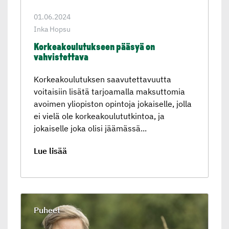
01.06.2024
Inka Hopsu
Korkeakou­lu­tuk­seen pääsyä on
vahvistet­tava
Korkeakoulutuksen saavutettavuutta
voitaisiin lisätä tarjoamalla maksuttomia
avoimen yliopiston opintoja jokaiselle, jolla
ei vielä ole korkeakoulututkintoa, ja
jokaiselle joka olisi jäämässä...
Lue lisää
Puheet