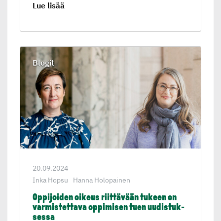
Lue lisää
Blogit
20.09.2024
Inka Hopsu
Hanna Holopainen
Oppijoiden oikeus riittävään tukeen on
varmistet­tava oppimisen tuen uudistuk­
sessa