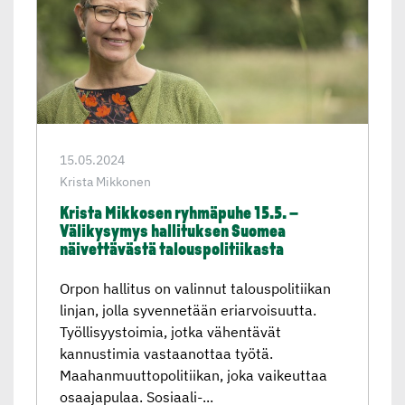
15.05.2024
Krista Mikkonen
Krista Mikkosen ryhmäpuhe 15.5. –
Välikysymys hallituksen Suomea
näivettä­västä talouspo­li­tii­kasta
Orpon hallitus on valinnut talouspolitiikan
linjan, jolla syvennetään eriarvoisuutta.
Työllisyystoimia, jotka vähentävät
kannustimia vastaanottaa työtä.
Maahanmuuttopolitiikan, joka vaikeuttaa
osaajapulaa. Sosiaali-...