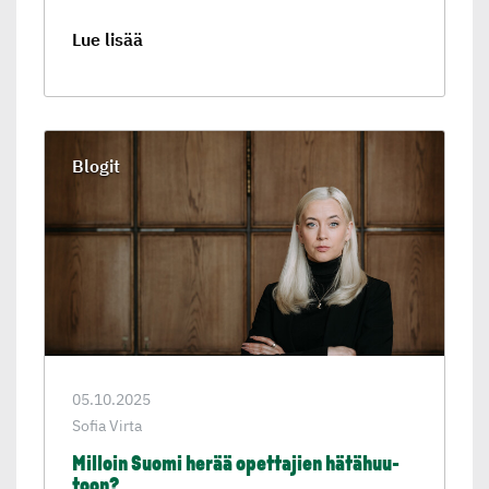
Lue lisää
Blogit
05.10.2025
Sofia Virta
Milloin Suomi herää opettajien hätähuu­
toon?