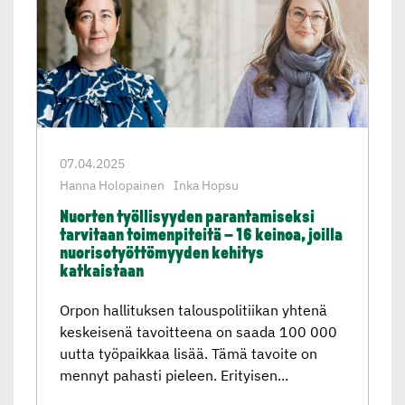
07.04.2025
Hanna Holopainen
Inka Hopsu
Nuorten työllisyyden paranta­mi­seksi
tarvitaan toimenpi­teitä – 16 keinoa, joilla
nuoriso­työt­tö­myyden kehitys
katkaistaan
Orpon hallituksen talouspolitiikan yhtenä
keskeisenä tavoitteena on saada 100 000
uutta työpaikkaa lisää. Tämä tavoite on
mennyt pahasti pieleen. Erityisen...