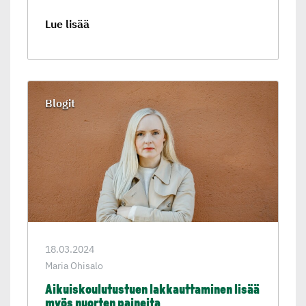
Lue lisää
Blogit
18.03.2024
Maria Ohisalo
Aikuiskou­lu­tus­tuen lakkaut­ta­minen lisää
myös nuorten paineita