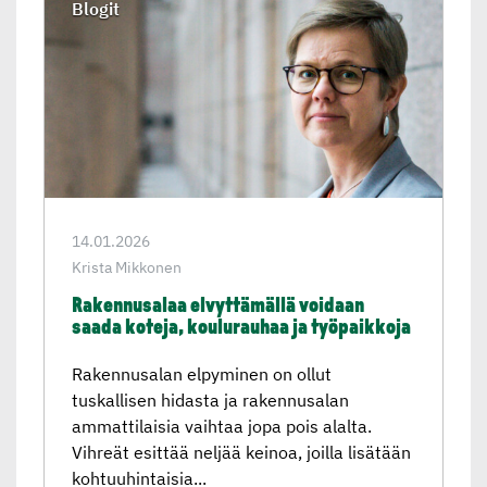
Blogit
14.01.2026
Krista Mikkonen
Rakennu­salaa elvyttä­mällä voidaan
saada koteja, koulurauhaa ja työpaikkoja
Rakennusalan elpyminen on ollut
tuskallisen hidasta ja rakennusalan
ammattilaisia vaihtaa jopa pois alalta.
Vihreät esittää neljää keinoa, joilla lisätään
kohtuuhintaisia...