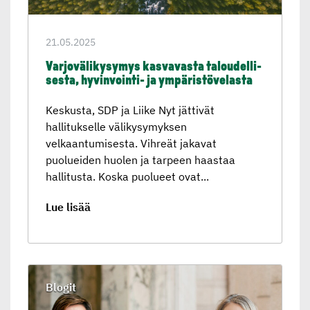
21.05.2025
Varjovä­li­ky­symys kasvavasta taloudel­li­
sesta, hyvinvointi- ja ympäris­tö­ve­lasta
Keskusta, SDP ja Liike Nyt jättivät
hallitukselle välikysymyksen
velkaantumisesta. Vihreät jakavat
puolueiden huolen ja tarpeen haastaa
hallitusta. Koska puolueet ovat...
Lue lisää
Blogit