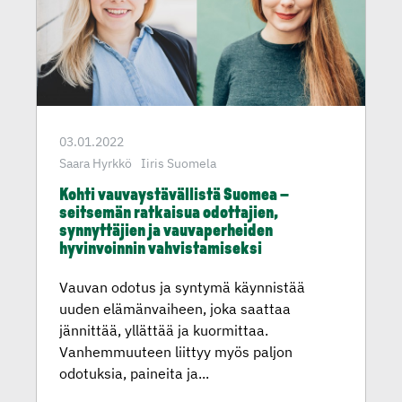
03.01.2022
Saara Hyrkkö
Iiris Suomela
Kohti vauvays­tä­väl­listä Suomea –
seitsemän ratkaisua odottajien,
synnyttä­jien ja vauvaper­heiden
hyvinvoinnin vahvista­mi­seksi
Vauvan odotus ja syntymä käynnistää
uuden elämänvaiheen, joka saattaa
jännittää, yllättää ja kuormittaa.
Vanhemmuuteen liittyy myös paljon
odotuksia, paineita ja...