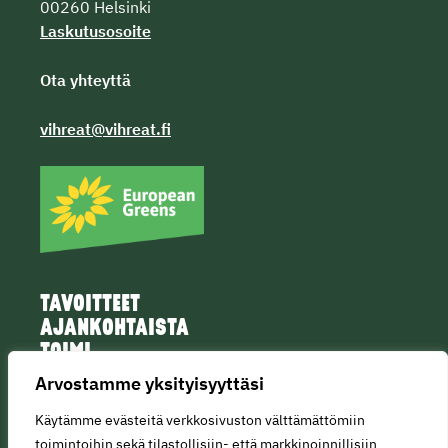
00260 Helsinki
Laskutusosoite
Ota yhteyttä
vihreat@vihreat.fi
TAVOITTEET
AJANKOHTAISTA
TOIMI
IHMISET
Arvostamme yksityisyyttäsi
Käytämme evästeitä verkkosivuston välttämättömiin
toimintoihin sekä tilastollisiin- että markkinoinnillisiin