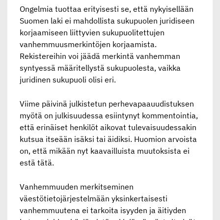
Ongelmia tuottaa erityisesti se, että nykyisellään
Suomen laki ei mahdollista sukupuolen juridiseen
korjaamiseen liittyvien sukupuolitettujen
vanhemmuusmerkintöjen korjaamista.
Rekistereihin voi jäädä merkintä vanhemman
syntyessä määritellystä sukupuolesta, vaikka
juridinen sukupuoli olisi eri.
Viime päivinä julkistetun perhevapaauudistuksen
myötä on julkisuudessa esiintynyt kommentointia,
että erinäiset henkilöt aikovat tulevaisuudessakin
kutsua itseään isäksi tai äidiksi. Huomion arvoista
on, että mikään nyt kaavailluista muutoksista ei
estä tätä.
Vanhemmuuden merkitseminen
väestötietojärjestelmään yksinkertaisesti
vanhemmuutena ei tarkoita isyyden ja äitiyden