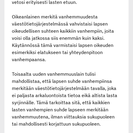
vetosi erityisesti lasten etuun.
Oikeanlainen merkitä vanhemmuudesta
väestötietojärjestelmässä vahvistaisi lapsen
oikeudellisen suhteen kaikkiin vanhempiin, joita
voisi olla jatkossa siis enemmän kuin kaksi.
Käytännössä tämä varmistaisi lapsen oikeuden
esimerkiksi elatukseen tai yhteydenpitoon
vanhempaansa.
Toisaalta uuden vanhemmuuslain tulisi
mahdollistaa, että lapsen suhde vanhempiinsa
merkitään väestötietojärjestelmään tavalla, joka
ei paljasta arkaluontoista tietoa eikä altista lasta
syrjinnälle. Tämä tarkoittaa sitä, että kaikkien
lasten vanhempien suhde lapseen merkitään
vanhemmuutena, ilman viittauksia sukupuoleen
tai mahdollisesti korjattuun sukupuoleen.