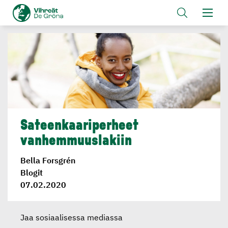
Sateenkaa­ri­per­heet
vanhemmuus­lakiin
Bella Forsgrén
Blogit
07.02.2020
Jaa sosiaalisessa mediassa