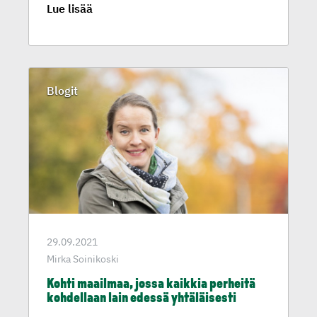
Lue lisää
Blogit
29.09.2021
Mirka Soinikoski
Kohti maailmaa, jossa kaikkia perheitä
kohdellaan lain edessä yhtäläi­sesti