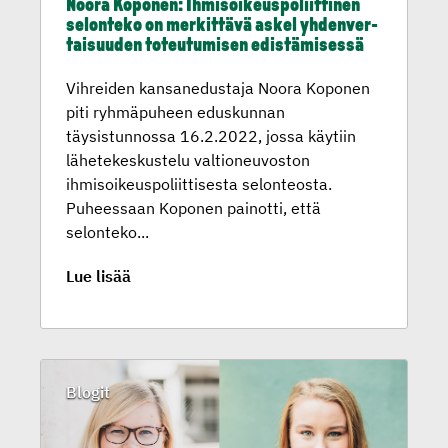
Noora Koponen: Ihmisoi­keus­po­liit­tinen
selonteko on merkittävä askel yhdenver­
tai­suuden toteutu­misen edistämi­sessä
Vihreiden kansanedustaja Noora Koponen
piti ryhmäpuheen eduskunnan
täysistunnossa 16.2.2022, jossa käytiin
lähetekeskustelu valtioneuvoston
ihmisoikeuspoliittisesta selonteosta.
Puheessaan Koponen painotti, että
selonteko...
Lue lisää
Blogit