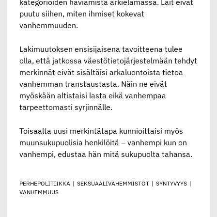
kategorioiden häviämistä arkielämässä. Lait eivät
puutu siihen, miten ihmiset kokevat
vanhemmuuden.
Lakimuutoksen ensisijaisena tavoitteena tulee
olla, että jatkossa väestötietojärjestelmään tehdyt
merkinnät eivät sisältäisi arkaluontoista tietoa
vanhemman transtaustasta. Näin ne eivät
myöskään altistaisi lasta eikä vanhempaa
tarpeettomasti syrjinnälle.
Toisaalta uusi merkintätapa kunnioittaisi myös
muunsukupuolisia henkilöitä – vanhempi kun on
vanhempi, edustaa hän mitä sukupuolta tahansa.
PERHEPOLITIIKKA
|
SEKSUAALIVÄHEMMISTÖT
|
SYNTYVYYS
|
VANHEMMUUS