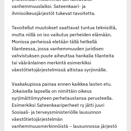
vanhemmuuslaiksi. Sateenkaari- ja
ihmisoikeusjärjestöt tukevat tavoitetta.
Tavoitellut muutokset saattavat tuntua teknisiltä,
mutta niillä on iso vaikutus perheiden elämään.
Monissa perheissä eletään tällä hetkellä
tilanteessa, jossa vanhemmuuden juridisen
vahvistuksen puute aiheuttaa hankalia tilanteita
tai vääränlainen merkintä esimerkiksi
väestötietojärjestelmissä altistaa syrjinnälle.
Vaakakupissa painaa ennen kaikkea lasten etu.
Jokaisella lapsella on nimittäin oikeus
syrjimättömyyteen perhetaustansa perusteella.
Esimerkiksi Sateenkaariperheet ry jätti juuri
Sosiaali- ja terveysministeriölle lausunnon
väestötietojärjestelmän
vanhemmuusmerkinnöistä – lausunnossa järjestö