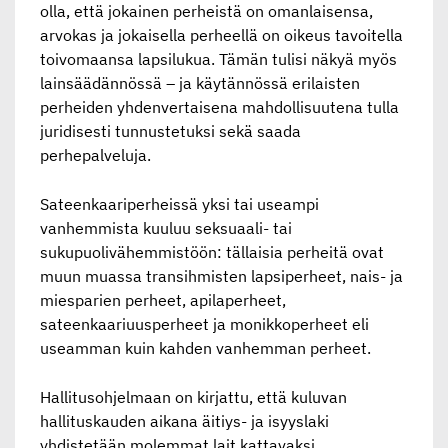
olla, että jokainen perheistä on omanlaisensa,
arvokas ja jokaisella perheellä on oikeus tavoitella
toivomaansa lapsilukua. Tämän tulisi näkyä myös
lainsäädännössä – ja käytännössä erilaisten
perheiden yhdenvertaisena mahdollisuutena tulla
juridisesti tunnustetuksi sekä saada
perhepalveluja.
Sateenkaariperheissä yksi tai useampi
vanhemmista kuuluu seksuaali- tai
sukupuolivähemmistöön: tällaisia perheitä ovat
muun muassa transihmisten lapsiperheet, nais- ja
miesparien perheet, apilaperheet,
sateenkaariuusperheet ja monikkoperheet eli
useamman kuin kahden vanhemman perheet.
Hallitusohjelmaan on kirjattu, että kuluvan
hallituskauden aikana äitiys- ja isyyslaki
yhdistetään molemmat lait kattavaksi