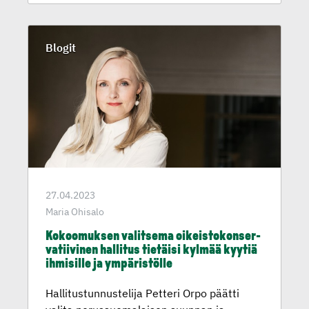
Blogit
27.04.2023
Maria Ohisalo
Kokoomuksen valitsema oikeisto­kon­ser­
va­tii­vinen hallitus tietäisi kylmää kyytiä
ihmisille ja ympäris­tölle
Hallitustunnustelija Petteri Orpo päätti