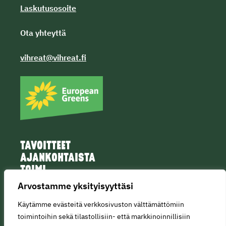
Laskutusosoite
Ota yhteyttä
vihreat@vihreat.fi
TAVOITTEET
AJANKOHTAISTA
TOIMI
IHMISET
Arvostamme yksityisyyttäsi
Käytämme evästeitä verkkosivuston välttämättömiin
toimintoihin sekä tilastollisiin- että markkinoinnillisiin