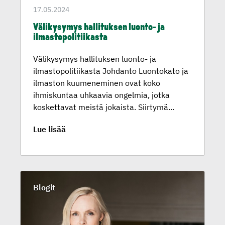
17.05.2024
Välikysymys hallituksen luonto- ja
ilmasto­po­li­tii­kasta
Välikysymys hallituksen luonto- ja
ilmastopolitiikasta Johdanto Luontokato ja
ilmaston kuumeneminen ovat koko
ihmiskuntaa uhkaavia ongelmia, jotka
koskettavat meistä jokaista. Siirtymä...
Lue lisää
Blogit