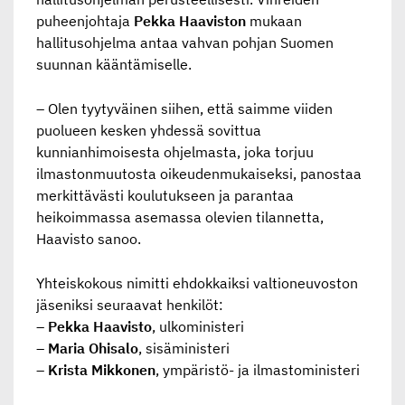
puheenjohtaja
Pekka Haaviston
mukaan
hallitusohjelma antaa vahvan pohjan Suomen
suunnan kääntämiselle.
– Olen tyytyväinen siihen, että saimme viiden
puolueen kesken yhdessä sovittua
kunnianhimoisesta ohjelmasta, joka torjuu
ilmastonmuutosta oikeudenmukaiseksi, panostaa
merkittävästi koulutukseen ja parantaa
heikoimmassa asemassa olevien tilannetta,
Haavisto sanoo.
Yhteiskokous nimitti ehdokkaiksi valtioneuvoston
jäseniksi seuraavat henkilöt:
–
Pekka Haavisto
, ulkoministeri
–
Maria Ohisalo
, sisäministeri
–
Krista Mikkonen
, ympäristö- ja ilmastoministeri