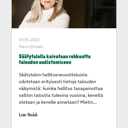
09.05.2023
Maria Ohisalo
Säätyta­lolla kaivataan rohkeutta
talouden uudista­miseen
Säätytalon hallitusneuvotteluista
odotetaan erityisesti tietoja talouden
näkymistä: kuinka hallitus tasapainottaa
valtion taloutta tulevina vuosina, keneltä
otetaan ja kenelle annetaan? Mietin...
Lue lisää