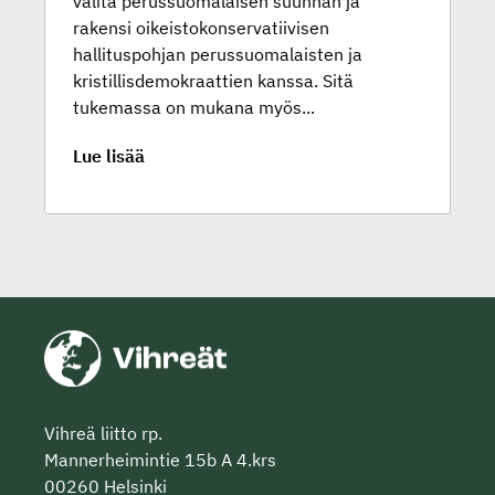
valita perussuomalaisen suunnan ja
rakensi oikeistokonservatiivisen
hallituspohjan perussuomalaisten ja
kristillisdemokraattien kanssa. Sitä
tukemassa on mukana myös...
Lue lisää
Vihreä liitto rp.
Mannerheimintie 15b A 4.krs
00260 Helsinki