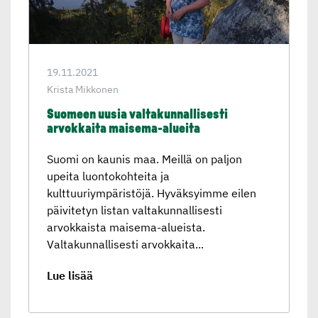
19.11.2021
Krista Mikkonen
Suomeen uusia valtakun­nal­li­sesti
arvokkaita maisema-alueita
Suomi on kaunis maa. Meillä on paljon
upeita luontokohteita ja
kulttuuriympäristöjä. Hyväksyimme eilen
päivitetyn listan valtakunnallisesti
arvokkaista maisema-alueista.
Valtakunnallisesti arvokkaita...
Lue lisää