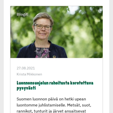
Blogit
27.08.2021
Krista Mikkonen
Luonnon­suo­jelun rahoitusta korotet­tava
pysyvästi
Suomen luonnon päivä on hetki upean
luontomme juhlistamiselle. Metsät, suot,
rannikot, tunturit ja järvet ansaitsevat