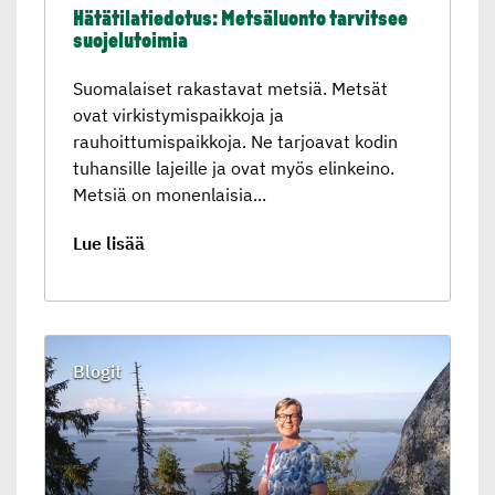
Hätätila­tie­do­tus: Metsäluonto tarvitsee
suojelu­toimia
Suomalaiset rakastavat metsiä. Metsät
ovat virkistymispaikkoja ja
rauhoittumispaikkoja. Ne tarjoavat kodin
tuhansille lajeille ja ovat myös elinkeino.
Metsiä on monenlaisia...
Lue lisää
Blogit