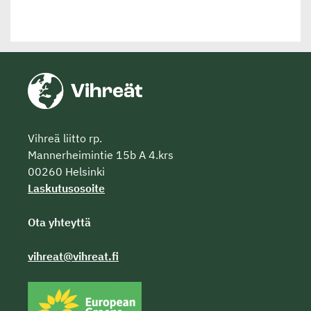
Vihreä liitto rp.
Mannerheimintie 15b A 4.krs
00260 Helsinki
Laskutusosoite
Ota yhteyttä
vihreat@vihreat.fi