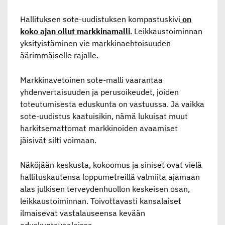
Hallituksen sote-uudistuksen kompastuskivi
on
koko ajan ollut markkinamalli
. Leikkaustoiminnan
yksityistäminen vie markkinaehtoisuuden
äärimmäiselle rajalle.
Markkinavetoinen sote-malli vaarantaa
yhdenvertaisuuden ja perusoikeudet, joiden
toteutumisesta eduskunta on vastuussa. Ja vaikka
sote-uudistus kaatuisikin, nämä lukuisat muut
harkitsemattomat markkinoiden avaamiset
jäisivät silti voimaan.
Näköjään keskusta, kokoomus ja siniset ovat vielä
hallituskautensa loppumetreillä valmiita ajamaan
alas julkisen terveydenhuollon keskeisen osan,
leikkaustoiminnan. Toivottavasti kansalaiset
ilmaisevat vastalauseensa kevään
eduskuntavaaleissa.