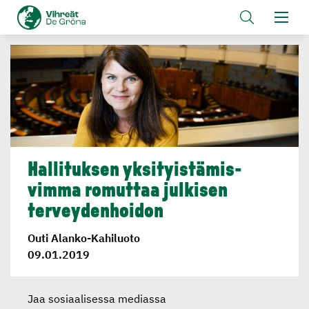
Hallituksen yksityis­tä­mis­
vimma romuttaa julkisen
terveyden­hoidon
Outi Alanko-Kahiluoto
09.01.2019
Jaa sosiaalisessa mediassa