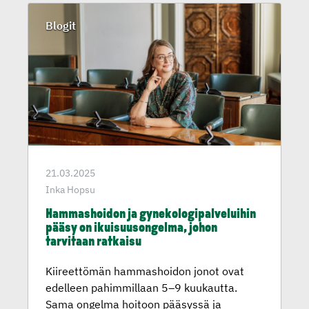
Blogit
21.03.2025
Inka Hopsu
Hammashoidon ja gynekolo­gi­pal­ve­luihin
pääsy on ikuisuu­son­gelma, johon
tarvitaan ratkaisu
Kiireettömän hammashoidon jonot ovat
edelleen pahimmillaan 5–9 kuukautta.
Sama ongelma hoitoon pääsyssä ja