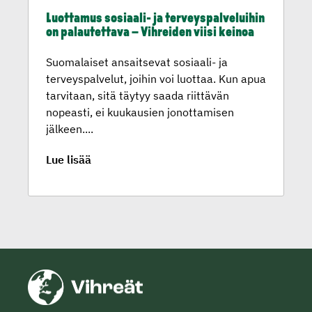
Luottamus sosiaali- ja terveys­pal­ve­luihin
on palautet­tava – Vihreiden viisi keinoa
Suomalaiset ansaitsevat sosiaali- ja
terveyspalvelut, joihin voi luottaa. Kun apua
tarvitaan, sitä täytyy saada riittävän
nopeasti, ei kuukausien jonottamisen
jälkeen....
Lue lisää