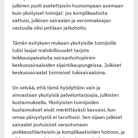
julkinen puoli asetettaisiin huonompaan asemaan
kuin yksityiset toimijat: jos komplikaatioita
sattuisi, julkisen sairaalan ja veronmaksajan
vastuulla olisi potilaan jatkohoito.
Tämän esityksen mukaan yksityisille toimijoille
tulisi laajat mahdollisuudet tarjota
leikkauspalveluita sairaanhoitopiirien
keskussairaaloiden sijaintikaupungeissa. Julkiset
keskussairaalat toimisivat tukisairaaloina.
On selvää, että tämä hyödyttäisi vain ja
ainoastaan yksityisiä palveluntarjoajia, julkisten
kustannuksella. Yksityisten toimijoiden
kustannukset eivät merkittävästi kasvaisi, kun
omaa päivystystä ei tarvittaisi. Sen sijaan julkiset
sairaalat joutuisivat varautumaan
poikkeustilanteisiin ja komplikaatioiden hoitoon, ja