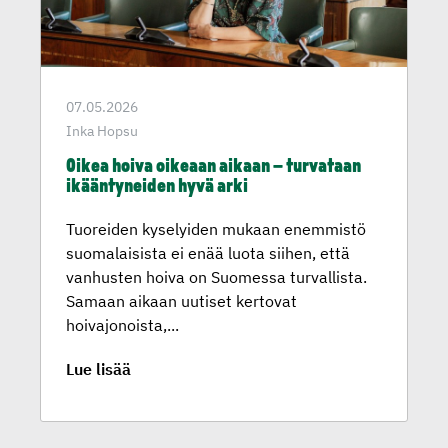
07.05.2026
Inka Hopsu
Oikea hoiva oikeaan aikaan – turvataan
ikäänty­neiden hyvä arki
Tuoreiden kyselyiden mukaan enemmistö
suomalaisista ei enää luota siihen, että
vanhusten hoiva on Suomessa turvallista.
Samaan aikaan uutiset kertovat
hoivajonoista,...
Lue lisää