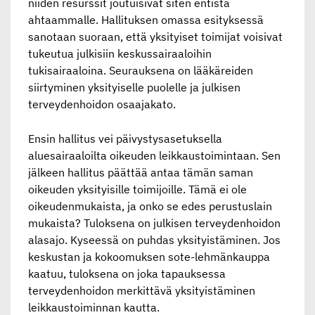
niiden resurssit joutuisivat siten entistä
ahtaammalle. Hallituksen omassa esityksessä
sanotaan suoraan, että yksityiset toimijat voisivat
tukeutua julkisiin keskussairaaloihin
tukisairaaloina. Seurauksena on lääkäreiden
siirtyminen yksityiselle puolelle ja julkisen
terveydenhoidon osaajakato.
Ensin hallitus vei päivystysasetuksella
aluesairaaloilta oikeuden leikkaustoimintaan. Sen
jälkeen hallitus päättää antaa tämän saman
oikeuden yksityisille toimijoille. Tämä ei ole
oikeudenmukaista, ja onko se edes perustuslain
mukaista? Tuloksena on julkisen terveydenhoidon
alasajo. Kyseessä on puhdas yksityistäminen. Jos
keskustan ja kokoomuksen sote-lehmänkauppa
kaatuu, tuloksena on joka tapauksessa
terveydenhoidon merkittävä yksityistäminen
leikkaustoiminnan kautta.