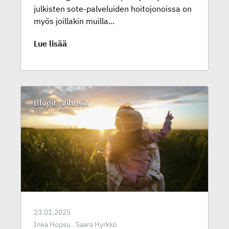
julkisten sote-palveluiden hoitojonoissa on
myös joillakin muilla...
Lue lisää
Blogit
Vihreät
23.01.2025
Inka Hopsu
Saara Hyrkkö