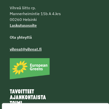
Vihreä liitto rp.
Mannerheimintie 15b A 4.krs
00260 Helsinki
Laskutusosoite
Ota yhteyttä
vihreat@vihreat.fi
TAVOITTEET
AJANKOHTAISTA
TOIMI