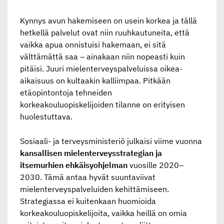
Kynnys avun hakemiseen on usein korkea ja tällä
hetkellä palvelut ovat niin ruuhkautuneita, että
vaikka apua onnistuisi hakemaan, ei sitä
välttämättä saa – ainakaan niin nopeasti kuin
pitäisi. Juuri mielenterveyspalveluissa oikea-
aikaisuus on kultaakin kalliimpaa. Pitkään
etäopintontoja tehneiden
korkeakouluopiskelijoiden tilanne on erityisen
huolestuttava.
Sosiaali- ja terveysministeriö julkaisi viime vuonna
kansallisen mielenterveysstrategian ja
itsemurhien ehkäisyohjelman
vuosille 2020–
2030. Tämä antaa hyvät suuntaviivat
mielenterveyspalveluiden kehittämiseen.
Strategiassa ei kuitenkaan huomioida
korkeakouluopiskelijoita, vaikka heillä on omia