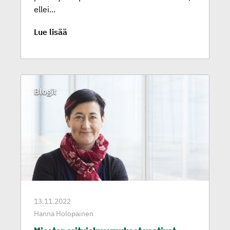
ellei...
Lue lisää
Blogit
13.11.2022
Hanna Holopainen