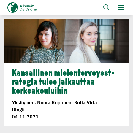
Kansallinen mielenter­veysst­
ra­tegia tulee jalkauttaa
korkeakou­luihin
Yksityinen: Noora Koponen
Sofia Virta
Blogit
04.11.2021