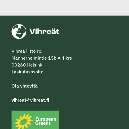
Vihreä liitto rp.
Mannerheimintie 15b A 4.krs
00260 Helsinki
Laskutusosoite
Ota yhteyttä
vihreat@vihreat.fi