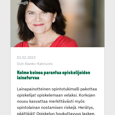
Blogit
03.02.2023
Outi Alanko-Kahiluoto
Kolme keinoa parantaa opiskeli­joiden
lainaturvaa
Lainapainotteinen opintotukimalli pakottaa
opiskelijat opiskelemaan velaksi. Korkojen
nousu kasvattaa merkittävästi myös
opintolainan nostamisen riskejä. Herätys,
päättäjät! Opiskelun houkuttavuus laskee,