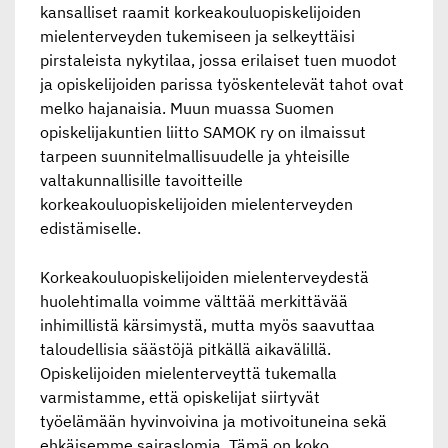
kansalliset raamit korkeakouluopiskelijoiden
mielenterveyden tukemiseen ja selkeyttäisi
pirstaleista nykytilaa, jossa erilaiset tuen muodot
ja opiskelijoiden parissa työskentelevät tahot ovat
melko hajanaisia. Muun muassa Suomen
opiskelijakuntien liitto SAMOK ry on ilmaissut
tarpeen suunnitelmallisuudelle ja yhteisille
valtakunnallisille tavoitteille
korkeakouluopiskelijoiden mielenterveyden
edistämiselle.
Korkeakouluopiskelijoiden mielenterveydestä
huolehtimalla voimme välttää merkittävää
inhimillistä kärsimystä, mutta myös saavuttaa
taloudellisia säästöjä pitkällä aikavälillä.
Opiskelijoiden mielenterveyttä tukemalla
varmistamme, että opiskelijat siirtyvät
työelämään hyvinvoivina ja motivoituneina sekä
ehkäisemme sairaslomia. Tämä on koko