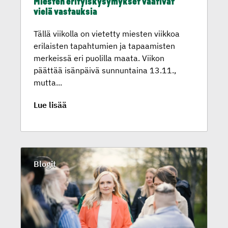
Miesten erityis­ky­sy­mykset vaativat
vielä vastauksia
Tällä viikolla on vietetty miesten viikkoa
erilaisten tapahtumien ja tapaamisten
merkeissä eri puolilla maata. Viikon
päättää isänpäivä sunnuntaina 13.11.,
mutta...
Lue lisää
Blogit