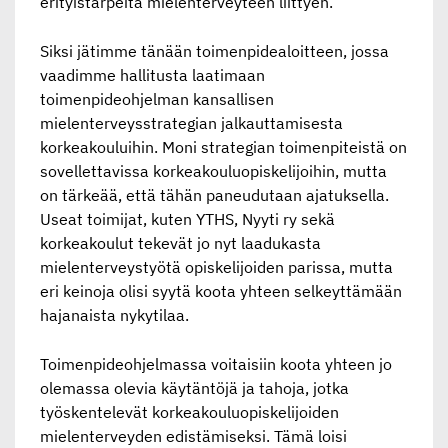
erityistarpeita mielenterveyteen liittyen.
Siksi jätimme tänään toimenpidealoitteen, jossa
vaadimme hallitusta laatimaan
toimenpideohjelman kansallisen
mielenterveysstrategian jalkauttamisesta
korkeakouluihin. Moni strategian toimenpiteistä on
sovellettavissa korkeakouluopiskelijoihin, mutta
on tärkeää, että tähän paneudutaan ajatuksella.
Useat toimijat, kuten YTHS, Nyyti ry sekä
korkeakoulut tekevät jo nyt laadukasta
mielenterveystyötä opiskelijoiden parissa, mutta
eri keinoja olisi syytä koota yhteen selkeyttämään
hajanaista nykytilaa.
Toimenpideohjelmassa voitaisiin koota yhteen jo
olemassa olevia käytäntöjä ja tahoja, jotka
työskentelevät korkeakouluopiskelijoiden
mielenterveyden edistämiseksi. Tämä loisi