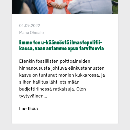
01.09.2022
Maria Ohisalo
Emme tee u-käännöstä ilmasto­po­li­tii­
kassa, vaan autamme apua tarvitsevia
Etenkin fossiilisten polttoaineiden
hinnanoususta johtuva elinkustannusten
kasvu on tuntunut monien kukkarossa, ja
siihen hallitus lähti etsimään
budjettiriihessä ratkaisuja. Olen
tyytyväinen...
Lue lisää