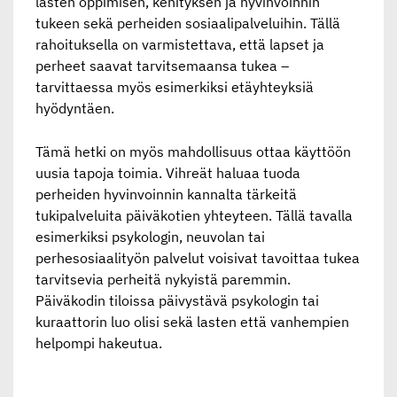
lasten oppimisen, kehityksen ja hyvinvoinnin
tukeen sekä perheiden sosiaalipalveluihin. Tällä
rahoituksella on varmistettava, että lapset ja
perheet saavat tarvitsemaansa tukea –
tarvittaessa myös esimerkiksi etäyhteyksiä
hyödyntäen.
Tämä hetki on myös mahdollisuus ottaa käyttöön
uusia tapoja toimia. Vihreät haluaa tuoda
perheiden hyvinvoinnin kannalta tärkeitä
tukipalveluita päiväkotien yhteyteen. Tällä tavalla
esimerkiksi psykologin, neuvolan tai
perhesosiaalityön palvelut voisivat tavoittaa tukea
tarvitsevia perheitä nykyistä paremmin.
Päiväkodin tiloissa päivystävä psykologin tai
kuraattorin luo olisi sekä lasten että vanhempien
helpompi hakeutua.