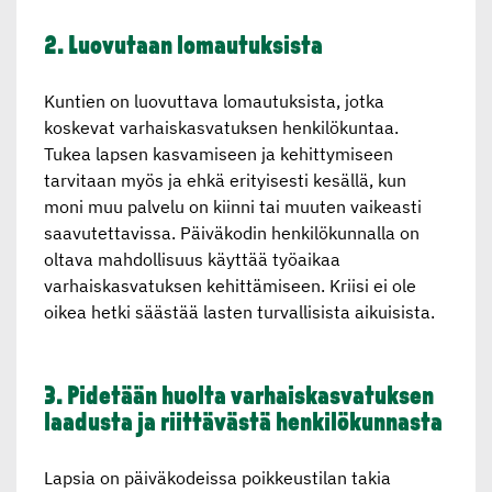
2. Luovutaan lomautuk­sista
Kuntien on luovuttava lomautuksista, jotka
koskevat varhaiskasvatuksen henkilökuntaa.
Tukea lapsen kasvamiseen ja kehittymiseen
tarvitaan myös ja ehkä erityisesti kesällä, kun
moni muu palvelu on kiinni tai muuten vaikeasti
saavutettavissa. Päiväkodin henkilökunnalla on
oltava mahdollisuus käyttää työaikaa
varhaiskasvatuksen kehittämiseen. Kriisi ei ole
oikea hetki säästää lasten turvallisista aikuisista.
3. Pidetään huolta varhais­kas­va­tuksen
laadusta ja riittävästä henkilö­kun­nasta
Lapsia on päiväkodeissa poikkeustilan takia