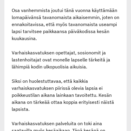
Osa vanhemmista joutui tänä vuonna käyttämään
lomapäivänsä tavanomaista aikaisemmin, joten on
ennakoitavissa, että myös tavanomaista useampi
lapsi tarvitsee paikkaansa päiväkodissa kesän
kuukausina.
Varhaiskasvatuksen opettajat, sosionomit ja
lastenhoitajat ovat monelle lapselle tärkeitä ja
lähimpiä kodin ulkopuolisia aikuisia.
Siksi on huolestuttavaa, että kaikkia
varhaiskasvatuksen piirissä olevia lapsia ei
poikkeustilan aikana lainkaan tavoitettu. Kesän
aikana on tärkeää ottaa koppia erityisesti näistä
lapsista.
Varhaiskasvatuksen palveluita on toki aina
saatavilla myös kesäaikaan. Tänä kesänä on