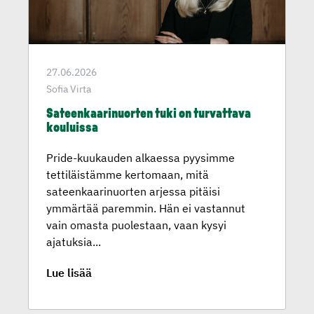
27.06.2026
Sofia Virta
Sateenkaa­ri­nuorten tuki on turvattava
kouluissa
Pride-kuukauden alkaessa pyysimme
tettiläistämme kertomaan, mitä
sateenkaarinuorten arjessa pitäisi
ymmärtää paremmin. Hän ei vastannut
vain omasta puolestaan, vaan kysyi
ajatuksia...
Lue lisää