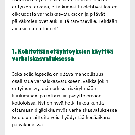
erityisen tärkeää, että kunnat huolehtivat lasten
oikeudesta varhaiskasvatukseen ja pitävät
päiväkotien ovet auki niitä tarvitseville. Tehdään
ainakin nämä toimet:
1. Kehitetään etäyhteyk­sien käyttöä
varhais­kas­va­tuk­sessa
Jokaisella lapsella on oltava mahdollisuus
osallistua varhaiskasvatukseen, vaikka jokin
erityinen syy, esimerkiksi riskiryhmään
kuuluminen, pakottaisikin pysyttelemään
kotioloissa. Nyt on hyvä hetki tukea kuntia
ottamaan digiloikka myös varhaiskasvatuksessa.
Koulujen laitteita voisi hyödyntää kesäaikana
päiväkodeissa.