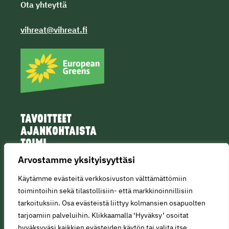
Ota yhteyttä
vihreat@vihreat.fi
TAVOITTEET
AJANKOHTAISTA
TOIMI
IHMISET
Arvostamme yksityisyyttäsi
Käytämme evästeitä verkkosivuston välttämättömiin
toimintoihin sekä tilastollisiin- että markkinoinnillisiin
tarkoituksiin. Osa evästeistä liittyy kolmansien osapuolten
tarjoamiin palveluihin. Klikkaamalla ‘Hyväksy’ osoitat
© Copyright 2025 • All rights reserved.
hyväksyväsi kaikkien evästeiden käytön tai valita itse