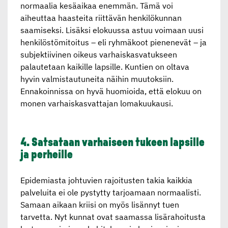
normaalia kesäaikaa enemmän. Tämä voi
aiheuttaa haasteita riittävän henkilökunnan
saamiseksi. Lisäksi elokuussa astuu voimaan uusi
henkilöstömitoitus – eli ryhmäkoot pienenevät – ja
subjektiivinen oikeus varhaiskasvatukseen
palautetaan kaikille lapsille. Kuntien on oltava
hyvin valmistautuneita näihin muutoksiin.
Ennakoinnissa on hyvä huomioida, että elokuu on
monen varhaiskasvattajan lomakuukausi.
4. Satsataan varhaiseen tukeen lapsille
ja perheille
Epidemiasta johtuvien rajoitusten takia kaikkia
palveluita ei ole pystytty tarjoamaan normaalisti.
Samaan aikaan kriisi on myös lisännyt tuen
tarvetta. Nyt kunnat ovat saamassa lisärahoitusta