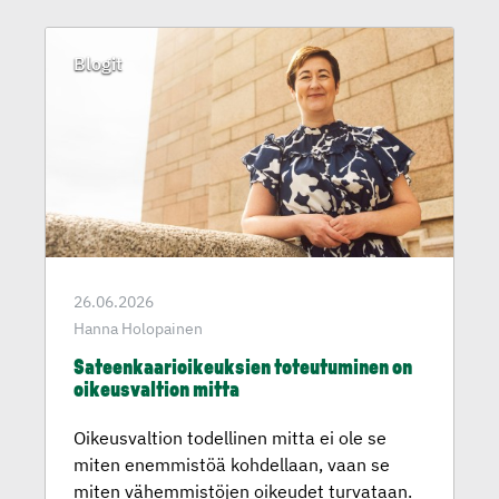
Blogit
26.06.2026
Hanna Holopainen
Sateenkaa­rioi­keuk­sien toteutu­minen on
oikeusval­tion mitta
Oikeusvaltion todellinen mitta ei ole se
miten enemmistöä kohdellaan, vaan se
miten vähemmistöjen oikeudet turvataan.