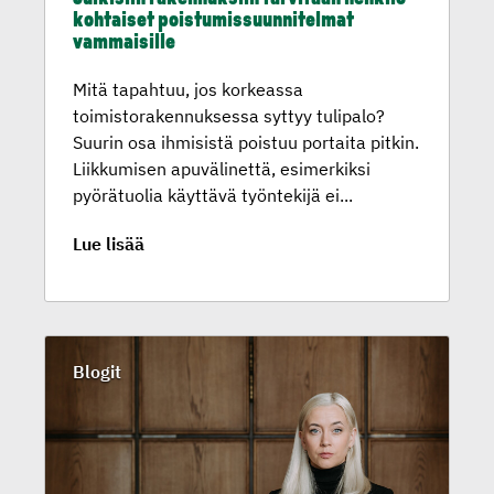
koh­taiset poistumis­suun­ni­telmat
vammaisille
Mitä tapahtuu, jos korkeassa
toimistorakennuksessa syttyy tulipalo?
Suurin osa ihmisistä poistuu portaita pitkin.
Liikkumisen apuvälinettä, esimerkiksi
pyörätuolia käyttävä työntekijä ei...
Lue lisää
Blogit