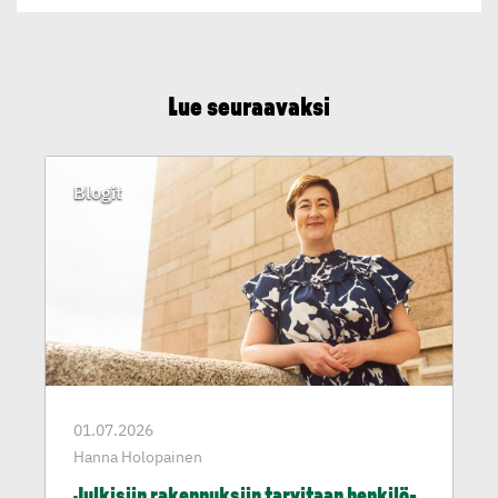
Lue seuraavaksi
Blogit
01.07.2026
Hanna Holopainen
Julkisiin rakennuk­siin tarvitaan henkilö­