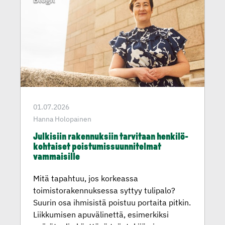
01.07.2026
Hanna Holopainen
Julkisiin rakennuk­siin tarvitaan henkilö­
koh­taiset poistumis­suun­ni­telmat
vammaisille
Mitä tapahtuu, jos korkeassa
toimistorakennuksessa syttyy tulipalo?
Suurin osa ihmisistä poistuu portaita pitkin.
Liikkumisen apuvälinettä, esimerkiksi