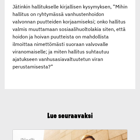
Jätinkin hallitukselle kirjallisen kysymyksen, ”Mihin
hallitus on ryhtymässä vanhustenhoidon
valvonnan puutteiden korjaamiseksi; onko hallitus
valmis muuttamaan sosiaalihuoltolakia siten, että
hoidon ja hoivan puutteista on mahdollista
ilmoittaa nimettömästi suoraan valvovalle
viranomaiselle; ja miten hallitus suhtautuu
ajatukseen vanhusasiavaltuutetun viran
perustamisesta?”
Lue seuraavaksi
Blogit