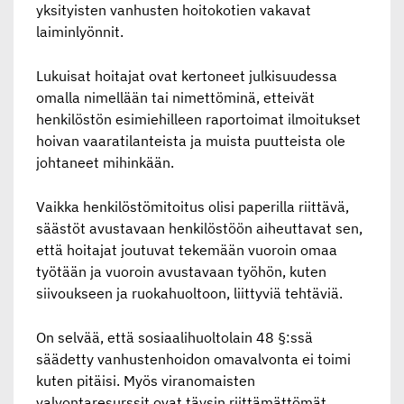
yksityisten vanhusten hoitokotien vakavat
laiminlyönnit.
Lukuisat hoitajat ovat kertoneet julkisuudessa
omalla nimellään tai nimettöminä, etteivät
henkilöstön esimiehilleen raportoimat ilmoitukset
hoivan vaaratilanteista ja muista puutteista ole
johtaneet mihinkään.
Vaikka henkilöstömitoitus olisi paperilla riittävä,
säästöt avustavaan henkilöstöön aiheuttavat sen,
että hoitajat joutuvat tekemään vuoroin omaa
työtään ja vuoroin avustavaan työhön, kuten
siivoukseen ja ruokahuoltoon, liittyviä tehtäviä.
On selvää, että sosiaalihuoltolain 48 §:ssä
säädetty vanhustenhoidon omavalvonta ei toimi
kuten pitäisi. Myös viranomaisten
valvontaresurssit ovat täysin riittämättömät.