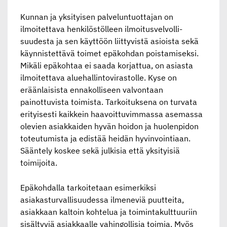
Kunnan ja yksityisen palveluntuottajan on
ilmoitettava henkilöstölleen ilmoitusvelvolli-
suudesta ja sen käyttöön liittyvistä asioista sekä
käynnistettävä toimet epäkohdan poistamiseksi.
Mikäli epäkohtaa ei saada korjattua, on asiasta
ilmoitettava aluehallintovirastolle. Kyse on
eräänlaisista ennakolliseen valvontaan
painottuvista toimista. Tarkoituksena on turvata
erityisesti kaikkein haavoittuvimmassa asemassa
olevien asiakkaiden hyvän hoidon ja huolenpidon
toteutumista ja edistää heidän hyvinvointiaan.
Sääntely koskee sekä julkisia että yksityisiä
toimijoita.
Epäkohdalla tarkoitetaan esimerkiksi
asiakasturvallisuudessa ilmeneviä puutteita,
asiakkaan kaltoin kohtelua ja toimintakulttuuriin
sisältyviä asiakkaalle vahingollisia toimia. Myös