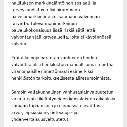
hallituksen markkinalähtöinen sosiaali- ja
terveysuudistus tulisi pirstomaan
palvelumarkkinoita ja lisäämään valvonnan
tarvetta. Tuleva monimutkainen
palvelukokonaisuus lisää riskiä siitä, että
valvontaan jää katvealueita, joita ei käytännössä
valvota.
Eräitä keinoja parantaa vanhusten hoidon
valvontaa olisi henkilöstön mahdollisuus ilmoittaa
viranomaisille nimettömästi esimerkiksi
henkilöstön tarkoituksellisesta aliresursoinnista.
Samoin valtakunnallinen vanhusasiainvaltuutetun
virka turvaisi ikääntyneiden kansalaisten oikeuksia
samaan tapaan kuin jo olemassa olevat tasa-
arvo-, lapsiasiain-, tietosuoja- ja
yhdenvertaisuusvaltuutetut.