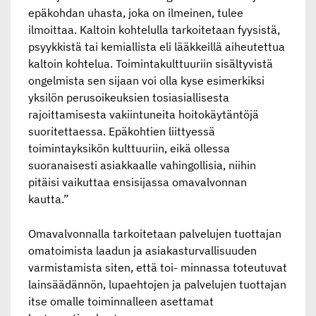
epäkohdan uhasta, joka on ilmeinen, tulee
ilmoittaa. Kaltoin kohtelulla tarkoitetaan fyysistä,
psyykkistä tai kemiallista eli lääkkeillä aiheutettua
kaltoin kohtelua. Toimintakulttuuriin sisältyvistä
ongelmista sen sijaan voi olla kyse esimerkiksi
yksilön perusoikeuksien tosiasiallisesta
rajoittamisesta vakiintuneita hoitokäytäntöjä
suoritettaessa. Epäkohtien liittyessä
toimintayksikön kulttuuriin, eikä ollessa
suoranaisesti asiakkaalle vahingollisia, niihin
pitäisi vaikuttaa ensisijassa omavalvonnan
kautta.”
Omavalvonnalla tarkoitetaan palvelujen tuottajan
omatoimista laadun ja asiakasturvallisuuden
varmistamista siten, että toi- minnassa toteutuvat
lainsäädännön, lupaehtojen ja palvelujen tuottajan
itse omalle toiminnalleen asettamat