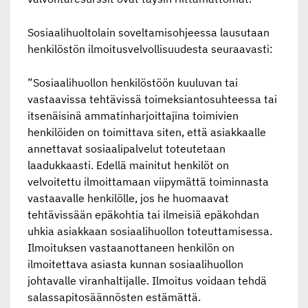
Sosiaalihuoltolain soveltamisohjeessa lausutaan
henkilöstön ilmoitusvelvollisuudesta seuraavasti:
”Sosiaalihuollon henkilöstöön kuuluvan tai
vastaavissa tehtävissä toimeksiantosuhteessa tai
itsenäisinä ammatinharjoittajina toimivien
henkilöiden on toimittava siten, että asiakkaalle
annettavat sosiaalipalvelut toteutetaan
laadukkaasti. Edellä mainitut henkilöt on
velvoitettu ilmoittamaan viipymättä toiminnasta
vastaavalle henkilölle, jos he huomaavat
tehtävissään epäkohtia tai ilmeisiä epäkohdan
uhkia asiakkaan sosiaalihuollon toteuttamisessa.
Ilmoituksen vastaanottaneen henkilön on
ilmoitettava asiasta kunnan sosiaalihuollon
johtavalle viranhaltijalle. Ilmoitus voidaan tehdä
salassapitosäännösten estämättä.