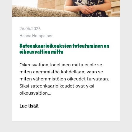
26.06.2026
Hanna Holopainen
Sateenkaa­rioi­keuk­sien toteutu­minen on
oikeusval­tion mitta
Oikeusvaltion todellinen mitta ei ole se
miten enemmistöä kohdellaan, vaan se
miten vähemmistöjen oikeudet turvataan.
Siksi sateenkaarioikeudet ovat yksi
oikeusvaltion...
Lue lisää