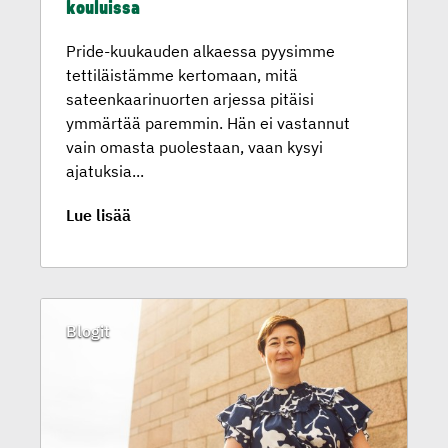
kouluissa
Pride-kuukauden alkaessa pyysimme
tettiläistämme kertomaan, mitä
sateenkaarinuorten arjessa pitäisi
ymmärtää paremmin. Hän ei vastannut
vain omasta puolestaan, vaan kysyi
ajatuksia...
Lue lisää
Blogit