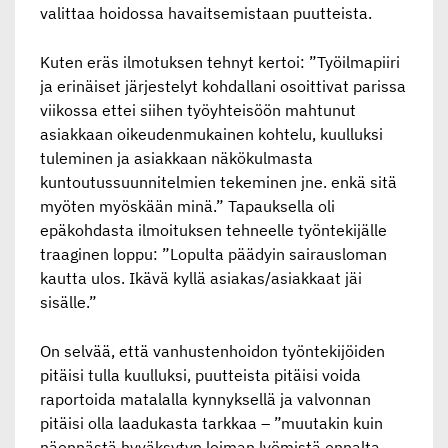
valittaa hoidossa havaitsemistaan puutteista.
Kuten eräs ilmotuksen tehnyt kertoi: ”Työilmapiiri
ja erinäiset järjestelyt kohdallani osoittivat parissa
viikossa ettei siihen työyhteisöön mahtunut
asiakkaan oikeudenmukainen kohtelu, kuulluksi
tuleminen ja asiakkaan näkökulmasta
kuntoutussuunnitelmien tekeminen jne. enkä sitä
myöten myöskään minä.” Tapauksella oli
epäkohdasta ilmoituksen tehneelle työntekijälle
traaginen loppu: ”Lopulta päädyin sairausloman
kautta ulos. Ikävä kyllä asiakas/asiakkaat jäi
sisälle.”
On selvää, että vanhustenhoidon työntekijöiden
pitäisi tulla kuulluksi, puutteista pitäisi voida
raportoida matalalla kynnyksellä ja valvonnan
pitäisi olla laadukasta tarkkaa – ”muutakin kuin
näennästä hyväksytyn leiman lyömistä ennalta