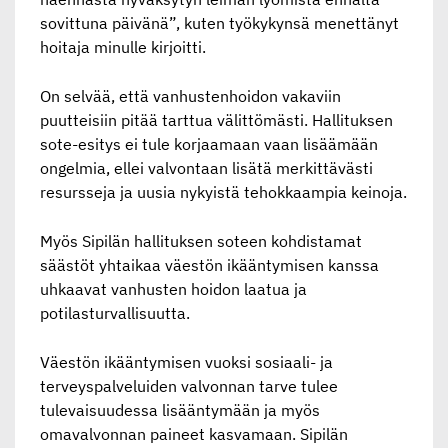
sovittuna päivänä”, kuten työkykynsä menettänyt
hoitaja minulle kirjoitti.
On selvää, että vanhustenhoidon vakaviin
puutteisiin pitää tarttua välittömästi. Hallituksen
sote-esitys ei tule korjaamaan vaan lisäämään
ongelmia, ellei valvontaan lisätä merkittävästi
resursseja ja uusia nykyistä tehokkaampia keinoja.
Myös Sipilän hallituksen soteen kohdistamat
säästöt yhtaikaa väestön ikääntymisen kanssa
uhkaavat vanhusten hoidon laatua ja
potilasturvallisuutta.
Väestön ikääntymisen vuoksi sosiaali- ja
terveyspalveluiden valvonnan tarve tulee
tulevaisuudessa lisääntymään ja myös
omavalvonnan paineet kasvamaan. Sipilän