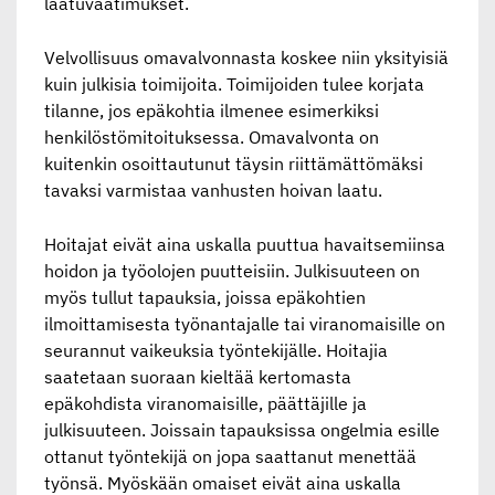
laatuvaatimukset.
Velvollisuus omavalvonnasta koskee niin yksityisiä
kuin julkisia toimijoita. Toimijoiden tulee korjata
tilanne, jos epäkohtia ilmenee esimerkiksi
henkilöstömitoituksessa. Omavalvonta on
kuitenkin osoittautunut täysin riittämättömäksi
tavaksi varmistaa vanhusten hoivan laatu.
Hoitajat eivät aina uskalla puuttua havaitsemiinsa
hoidon ja työolojen puutteisiin. Julkisuuteen on
myös tullut tapauksia, joissa epäkohtien
ilmoittamisesta työnantajalle tai viranomaisille on
seurannut vaikeuksia työntekijälle. Hoitajia
saatetaan suoraan kieltää kertomasta
epäkohdista viranomaisille, päättäjille ja
julkisuuteen. Joissain tapauksissa ongelmia esille
ottanut työntekijä on jopa saattanut menettää
työnsä. Myöskään omaiset eivät aina uskalla