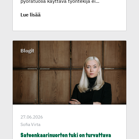
pyörätuolia käyttävä työntekijä ei...
Lue lisää
Blogit
27.06.2026
Sofia Virta
Sateenkaa­ri­nuorten tuki on turvattava