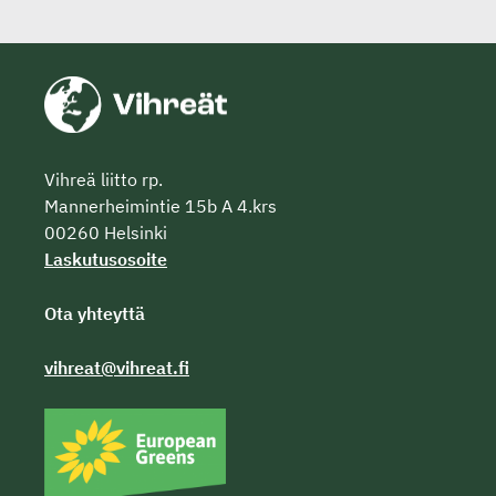
Vihreä liitto rp.
Mannerheimintie 15b A 4.krs
00260 Helsinki
Laskutusosoite
Ota yhteyttä
vihreat@vihreat.fi